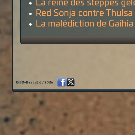
La reine des steppes gel
Red Sonja contre Thulsa
La malédiction de Gaihia
© BD-Best v3.6 / 2026