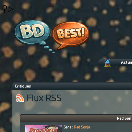
?>
Actua
Critiques
Flux RSS
Red Sonj
Série :
Red Sonja