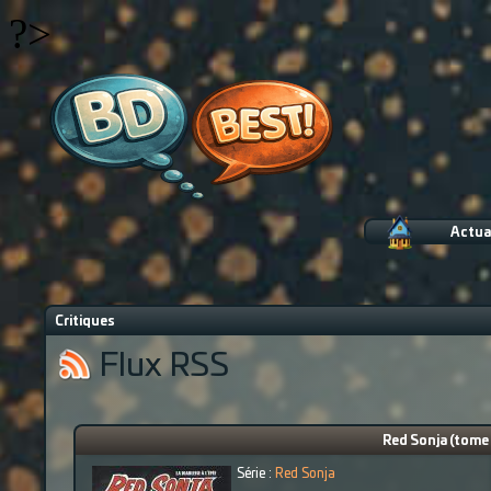
?>
Actua
Critiques
Flux RSS
Red Sonja (tome 
Série :
Red Sonja