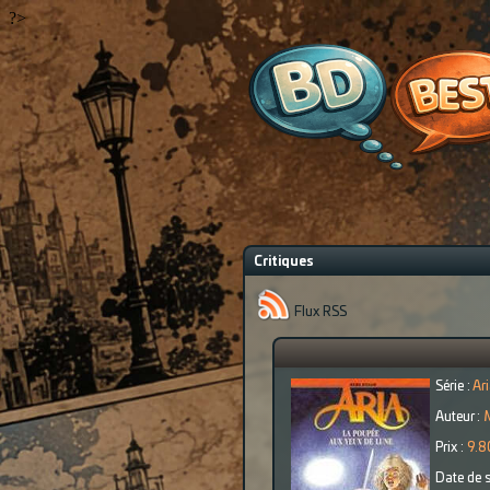
?>
Critiques
Flux RSS
Série :
Ar
Auteur :
Prix :
9.8
Date de s