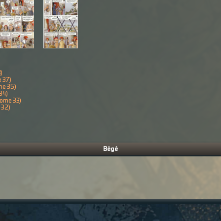
)
e 37)
me 35)
34)
tome 33)
 32)
Bégé