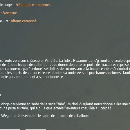
e pages :
48 pages en couleurs
 :
Aventure
eliure :
Album cartonné
fait route vers son château en Arnolite. La fidèle Rexanne, qui s'y morfond seule dep
n de là, une troupe de saltimbanques donne de porte en porte de macabres représe
ue commence par "séduire" ses hôtes de circonstance, la troupe entière s'introduit e
ous les objets de valeur et reprend enfin sa route vers de prochaines victimes. Tandi
orte au ventriloque et à sa marionnette...
!
, vingt-neuvième épisode de la série "Aria", Michel Weyland nous donne à lire une h
ne prise sur Aria, qui a plus que jamais l'aventure chevillée au corps !
l Weyland réalisée dans le cadre de la sortie de cet album