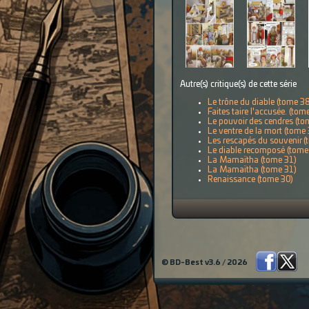
Autre(s) critique(s) de cette série
Le trône du diable (tome 38
Faites taire l'accusée. (tom
Le pouvoir des cendres (to
Le ventre de la mort (tome 
Les rescapés du souvenir (
Le diable recomposé (tome
La Mamaïtha (tome 31)
La Mamaïtha (tome 31)
Renaissance (tome 30)
© BD-Best v3.6 / 2026