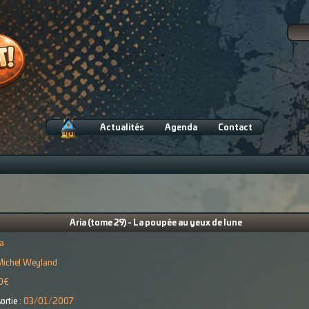
Actualités
Agenda
Contact
Aria (tome 29) - La poupée au yeux de lune
ia
Michel Weyland
0€
ortie :
03/01/2007