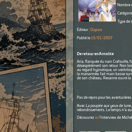
Nombre d
Catégorie
Type de r
Éditeur :
Dupuis
Publié le
15/01/2007
De retour en Arnolite
Aria, flanquée du nain Crafouille, 
désespérément son retour. Non loi
au regard hypnotique, un ventriloq
la maisonnée, fait main basse sur t
de son château, Rexanne ouvre la p
Pas de repos pour les aventurières 
Avec
La poupée aux yeux de lune
rebondissements. Le temps n'a aucu
Découvrez
ici
l'interview de Miche