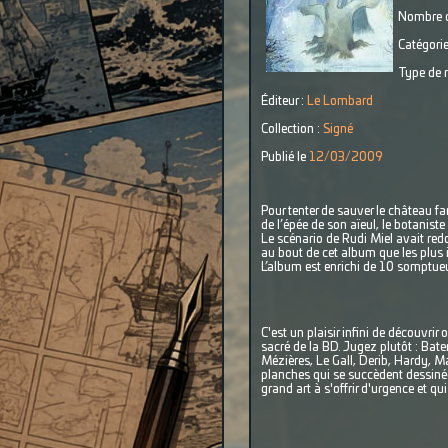
Nombre d
Catégorie
Type de r
Éditeur :
Le Lombard
Collection :
Signé
Publié le
12/03/2009
Pour tenter de sauver le château fa
de l’épée de son aïeul, le botanis
Le scénario de Rudi Miel avait redo
au bout de cet album que les plus i
L’album est enrichi de 10 somptue
C'est un plaisir infini de découvri
sacré de la BD. Jugez plutôt : Bat
Mézières, Le Gall, Derib, Hardy, M
planches qui se succèdent dessiné
grand art à s'offrir d'urgence et q