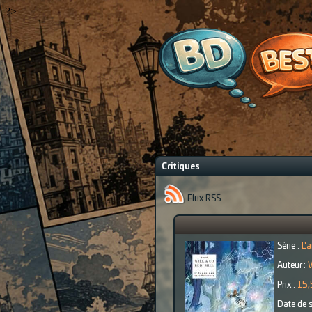
?>
Critiques
Flux RSS
Série :
L'
Auteur :
W
Prix :
15,
Date de s