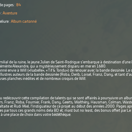
e pages :
84
 :
Aventure
eliure :
Album cartonné
milial de la ruine, le jeune Julien de Saint-Rodrigue s’embarque à destination d’une î
te émérite Alexandre, qui a mystérieusement disparu en mer en 1680.
nné envie à Will («Isabelle», «Tif & Tondu») de renouer avec la bande dessinée. Le de
llustres auteurs de la bande dessinée (Roba, Derib, Loisel, Franz, Dany, et tant d'aut
uses planches inédites et de nombreux croquis de Will.
r ou redécouvrir cette compilation de talents qui se sont affairés à poursuivre un a
em, Franz, Roba, Fournier, Frank, Dany, Geerts, Walthéry, Hausman, Colman, Waster
altaite et Rudi Miel, l'instiguateur de ce projet au début des années 2000. Pages ap
es par tous ces grands noms dela BD et; mast but no least, des bonus offert par L
ui à une place de choix dans votre bédéthèque.