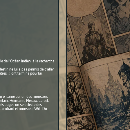
le de l’Océan Indien, à la recherche
stin ne lui a pas permis de d’aller
res...) ont terminé pour lui.
lbum entamé par un des monstres
lain, Hermann, Plessix, Loisel,
rès pages on se delecte des
e Lombard et monsieur Will. Du