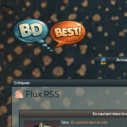
?>
Actua
Critiques
Flux RSS
En sautant dans le v
Série :
En sautant dans le vide