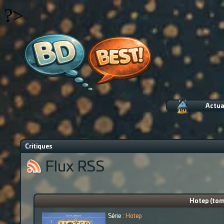
?>
Actua
Critiques
Flux RSS
Hotep (tome
Série :
Hotep