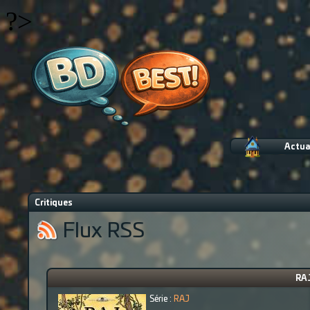
?>
Actua
Critiques
Flux RSS
RAJ
Série :
RAJ