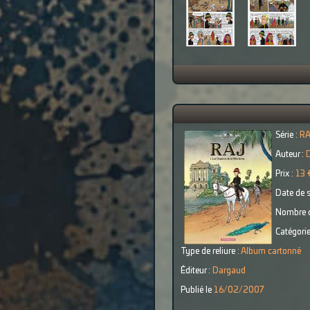
Série :
R
Auteur :
D
Prix :
13 
Date de s
Nombre d
Catégorie
Type de reliure :
Album cartonné
Éditeur :
Dargaud
Publié le
16/02/2007