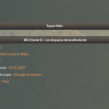
Super Hélo
RAJ (tome 1) - Les disparus de la ville dorée
AJ
idier Conrad & Wilbur
€
ortie :
19/01/2007
e pages :
48 pages en couleurs
 :
Polar