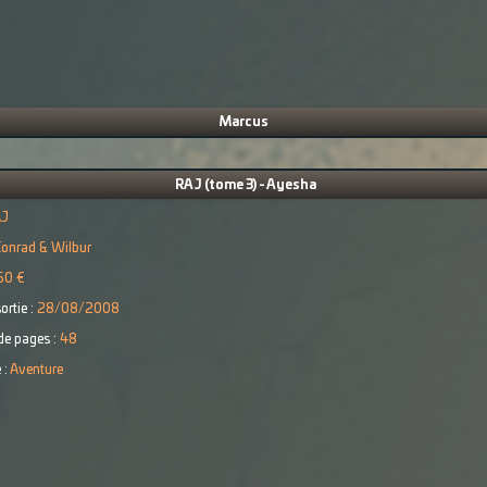
Marcus
RAJ (tome 3) - Ayesha
AJ
onrad & Wilbur
50 €
ortie :
28/08/2008
e pages :
48
 :
Aventure