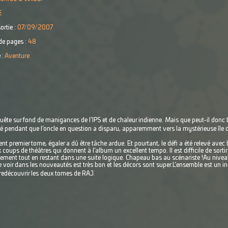
€
ortie :
07/09/2007
e pages :
48
 :
Aventure
ête sur fond de manigances de l’IPS et de chaleur indienne. Mais que peut-il donc bi
ué pendant que l’oncle en question a disparu, apparemment vers la mystérieuse île 
nt premier tome, égaler a dû être tâche ardue. Et pourtant, le défi a été relevé avec 
ups de théâtres qui donnent à l’album un excellent tempo. Il est difficile de sortir d
ement tout en restant dans une suite logique. Chapeau bas au scénariste !
Au niveau
de voir dans les nouveautés est très bon et les décors sont super.
L’ensemble est un i
redécouvrir les deux tomes de RAJ.