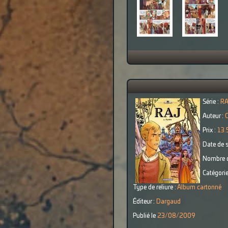
Série :
R
Auteur :
C
Prix :
13.
Date de s
Nombre d
Catégorie
Type de reliure :
Album cartonné
Éditeur :
Dargaud
Publié le
23/08/2009