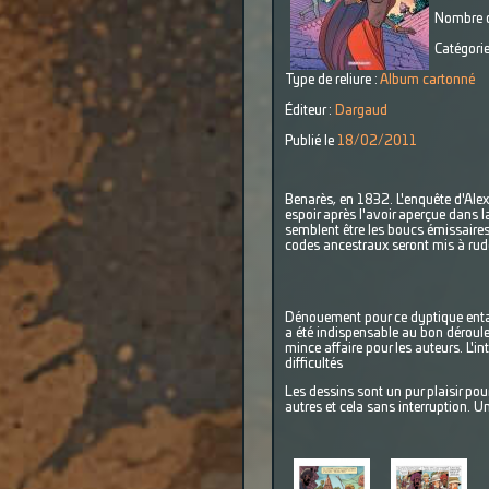
Nombre d
Catégorie
Type de reliure :
Album cartonné
Éditeur :
Dargaud
Publié le
18/02/2011
Benarès, en 1832. L'enquête d'Alex
espoir après l'avoir aperçue dans la
semblent être les boucs émissaires 
codes ancestraux seront mis à rud
Dénouement pour ce dyptique entam
a été indispensable au bon déroulem
mince affaire pour les auteurs. L'
difficultés
Les dessins sont un pur plaisir po
autres et cela sans interruption.