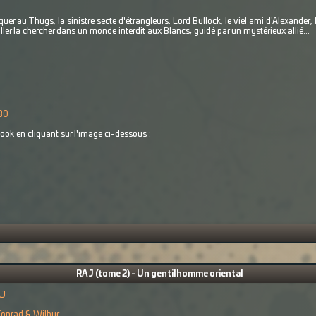
uer au Thugs, la sinistre secte d'étrangleurs. Lord Bullock, le viel ami d'Alexander
aller la chercher dans un monde interdit aux Blancs, guidé par un mystérieux allié...
ok en cliquant sur l'image ci-dessous :
RAJ (tome 2) - Un gentilhomme oriental
AJ
onrad & Wilbur