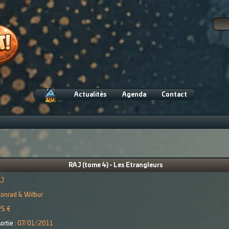
Actualités
Agenda
Contact
RAJ (tome 4) - Les Etrangleurs
AJ
onrad & Wilbur
95 €
ortie :
07/01/2011