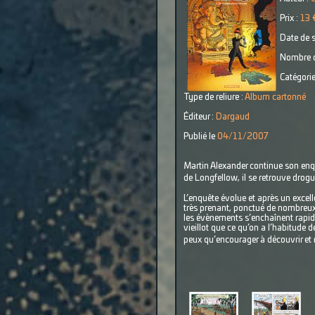
Prix :
13 
Date de s
Nombre d
Catégorie
Type de reliure :
Album cartonné
Éditeur :
Dargaud
Publié le
04/11/2007
Martin Alexander continue son enqu
de Longfellow, il se retrouve drog
L’enquête évolue et après un excelle
très prenant, ponctué de nombreux co
les évènements s’enchaînent rapid
vieillot que ce qu’on a l’habitude 
peux qu’encourager à découvrir et 