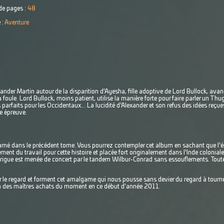
e pages :
48
 :
Aventure
ander Martin autour de la disparition d'Ayesha, fille adoptive de Lord Bullock, ava
 foule. Lord Bullock, moins patient, utilise la manière forte pour faire parler un Thug
parfaits pour les Occidentaux... La lucidité d'Alexander et son refus des idées reçue
e épreuve.
é dans le précédent tome. Vous pourrez contempler cet album en sachant que l'én
ent du travail pour cette histoire et placée fort originalement dans l'Inde colonial
intrigue est menée de concert par le tandem Wilbur-Conrad sans essouflements. Toutef
ur le regard et forment cet amalgame qui nous pousse sans devier du regard à tourne
 Un des maîtres achats du moment en ce début d'année 2011.