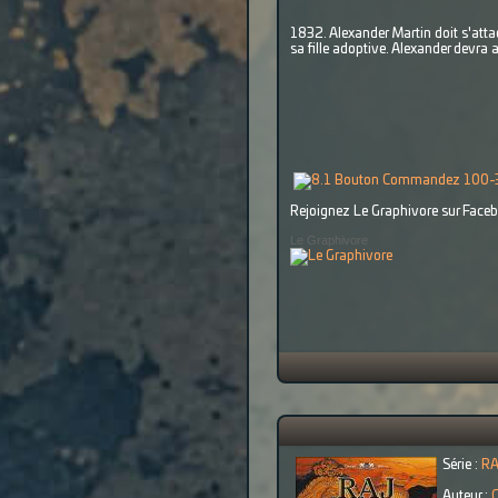
1832. Alexander Martin doit s'attaq
sa fille adoptive. Alexander devra 
Rejoignez Le Graphivore sur Facebo
Le Graphivore
Série :
R
Auteur :
C