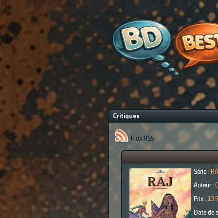
?>
Critiques
Flux RSS
Série :
R
Auteur :
C
Prix :
13.
Date de s