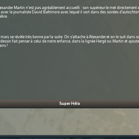
Alexander Martin n’est pas agréablement accueilli : son supérieur le met directement 
itié avec le journaliste David Baltimore avec lequel il sort dans des soirées d’autocht
élire…
mais se révèle très bonne par la suite. On s’attache à Alexander et on le suit dans 
e dessin fait penser à celui de notre enfance, dans la lignée Hergé ou Martin et ajou
ons !
Super Hélo