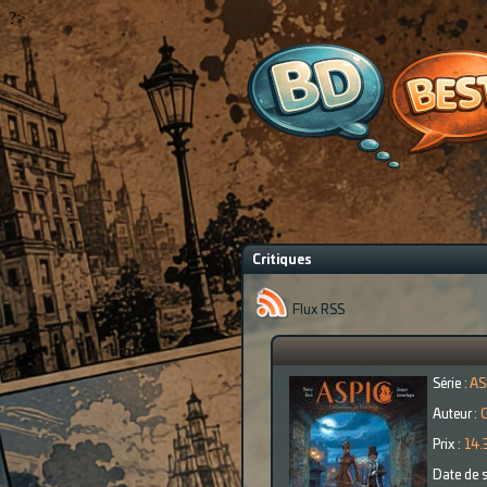
?>
Critiques
Flux RSS
Série :
AS
Auteur :
Prix :
14.
Date de s