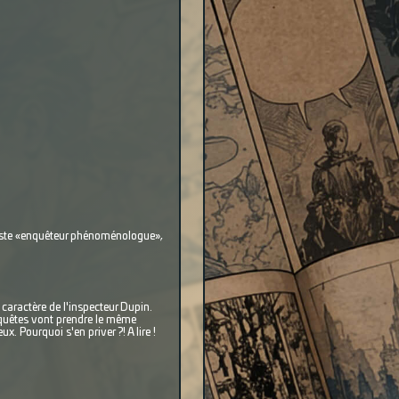
igoriste «enquêteur phénoménologue»,
aractère de l'inspecteur Dupin.
enquêtes vont prendre le même
x. Pourquoi s'en priver ?! A lire !