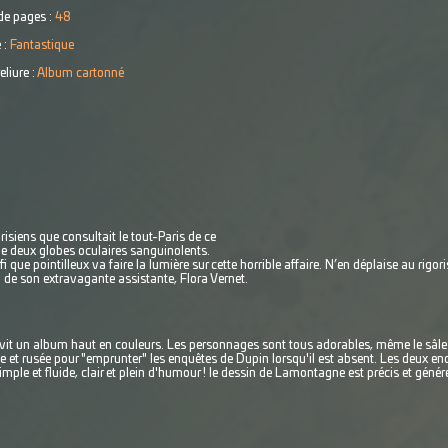
e pages :
48
 :
Fantastique
eliure :
Album cartonné
isiens que consultait le tout-Paris de ce
que deux globes oculaires sanguinolents.
ifi que pointilleux va faire la lumière sur cette horrible affaire. N’en déplaise au r
 de son extravagante assistante, Flora Vernet.
vit un album haut en couleurs. Les personnages sont tous adorables, même le sâle c
te et rusée pour "emprunter" les enquêtes de Dupin lorsqu'il est absent. Les deux 
mple et fluide, clair et plein d'humour ! le dessin de Lamontagne est précis et généreu