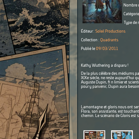
Nombre d
Catégorie
Type de r
Éditeur :
Soleil Productions
Collection :
Quadrants
Publié le
09/03/2011
Kathy Wuthering a disparu !
De la plus célèbre des médiums par
XIXe siècle, ne reste aujourd’hui 
Auguste Dupin, fi n limier et scient
pour y parvenir, Dupin aura besoin
Lamontagne et gloris nous ont ser
Flora, son assistante, est touchan
chemin. Le scénario de Gloris est si