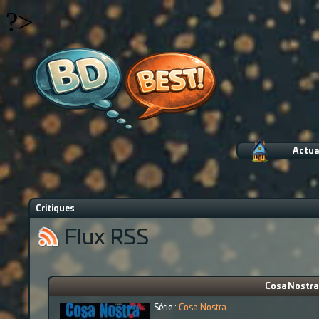
?>
Actua
Critiques
Flux RSS
Cosa Nostra 
Série :
Cosa Nostra