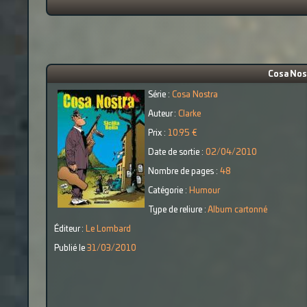
Cosa Nostr
Série :
Cosa Nostra
Auteur :
Clarke
Prix :
10.95 €
Date de sortie :
02/04/2010
Nombre de pages :
48
Catégorie :
Humour
Type de reliure :
Album cartonné
Éditeur :
Le Lombard
Publié le
31/03/2010