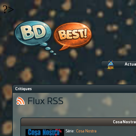
?>
Actua
Critiques
Flux RSS
Cosa Nostra 
Série :
Cosa Nostra