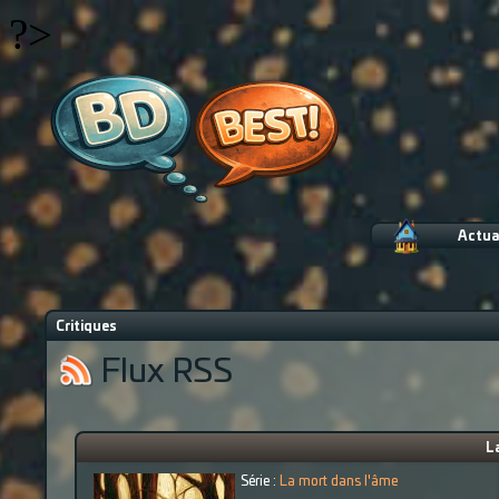
?>
Actua
Critiques
Flux RSS
L
Série :
La mort dans l'âme