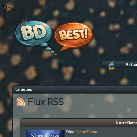
?>
Actua
Critiques
Flux RSS
Notre Dame 
Série :
Notre Dame