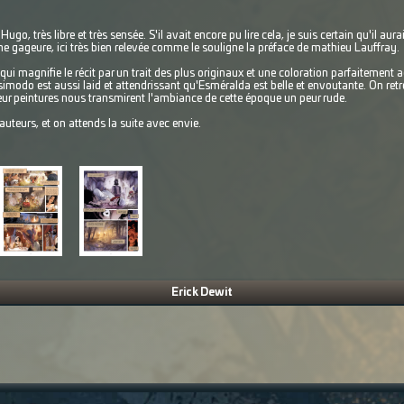
ugo, très libre et très sensée. S'il avait encore pu lire cela, je suis certain qu'il aura
e gageure, ici très bien relevée comme le souligne la préface de mathieu Lauffray.
 qui magnifie le récit par un trait des plus originaux et une coloration parfaitement
imodo est aussi laid et attendrissant qu'Esméralda est belle et envoutante. On re
ur peintures nous transmirent l'ambiance de cette époque un peur rude.
uteurs, et on attends la suite avec envie.
Erick Dewit