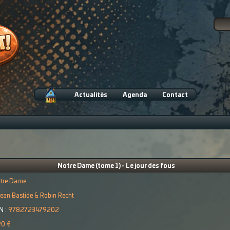
Actualités
Agenda
Contact
Notre Dame (tome 1) - Le jour des fous
tre Dame
ean Bastide & Robin Recht
N :
9782723479202
90 €