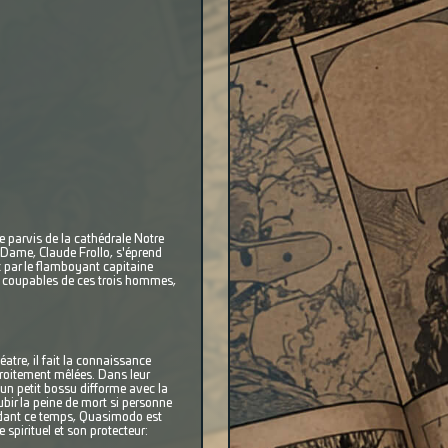
le parvis de la cathédrale Notre
e Dame, Claude Frollo, s'éprend
c par le flamboyant capitaine
rs coupables de ces trois hommes,
éatre, il fait la connaissance
troitement mêlées. Dans leur
 un petit bossu difforme avec la
ubir la peine de mort si personne
ndant ce temps, Quasimodo est
spirituel et son protecteur: