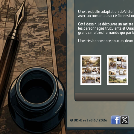
Une très belle adaptation de Victor H
avec un roman aussi célèbre est un
Côté dessin, je découvre un artiste
les personnages truculents et Quas
grands maîtres flamands qui par le
Une très bonne note pour les deux a
© BD-Best v3.6 / 2026