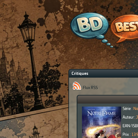
?>
Critiques
Flux RSS
Série :
No
Auteur :
J
EAN/ISB
Prix :
13.