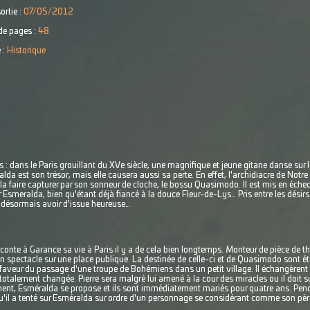
ortie :
07/05/2012
e pages :
48
 :
Historique
s : dans le Paris grouillant du XVe siècle, une magnifique et jeune gitane danse sur 
da est son trésor, mais elle causera aussi sa perte. En effet, l'archidiacre de Notr
 la faire capturer par son sonneur de cloche, le bossu Quasimodo. Il est mis en éche
ar Esmeralda, bien qu'étant déjà fiancé à la douce Fleur-de-Lys… Pris entre les dési
s désormais avoir d'issue heureuse…
re conte à Garance sa vie à Paris il y a de cela bien longtemps. Monteur de pièce de th
'un spectacle sur une place publique. La destinée de celle-ci et de Quasimodo sont é
a faveur du passage d'une troupe de Bohémiens dans un petit village. Il échangèrent
totalement changée. Pierre sera malgré lui amené à la cour des miracles ou il doit s
oment, Esméralda se propose et ils sont immédiatement mariés pour quatre ans. Pe
'il a tenté sur Esméralda sur ordre d'un personnage se considérant comme son père 