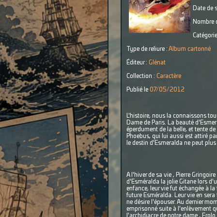
Date de s
Nombre d
Catégorie
Type de reliure :
Album cartonné
Éditeur :
Glénat
Collection :
Caractère
Publié le
07/05/2012
L'histoire, nous la connaissons tou
Dame de Paris. La beauté d'Esmeral
éperdument de la belle, et tente de
Phoebus, qui lui aussi est attiré p
le destin d'Esmeralda ne peut plu
A l'hiver de sa vie , Pierre Gringoi
d'Esméralda la jolie Gitane lors d
enfance, leur vie fut échangée à l
future Esméralda. Leur vie en sera 
ne désire l'épouser. Au dernier m
emprisonné suite à l'enlèvement qu
l'archidiacre de notre dame , Frolo.