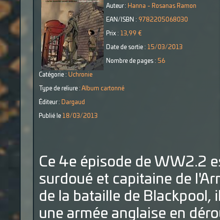
Auteur :
Hanna - Rosanas Ramon
EAN/ISBN :
9782205068030
Prix :
13,99 €
Date de sortie :
15/03/2013
Nombre de pages :
56
Catégorie :
Uchronie
Type de reliure :
Album cartonné
Éditeur :
Dargaud
Publié le
18/03/2013
Ce 4e épisode de WW2.2 est 
surdoué et capitaine de l'
de la bataille de Blackpool, il
une armée anglaise en dérou