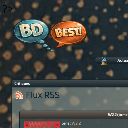
?>
Actua
Critiques
Flux RSS
W2.2 (tome 4
Série :
W2.2