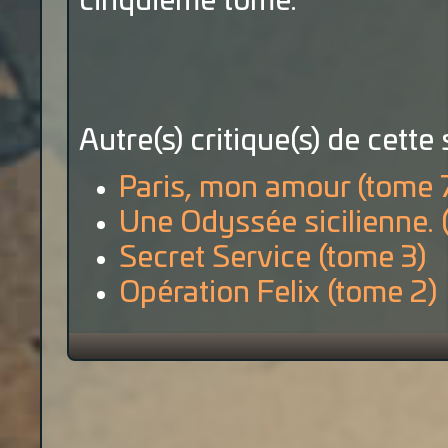
cinquième tome.
Autre(s) critique(s) de cette 
Paris, mon amour (tome 
Une Odyssée sicilienne. 
Secret Service (tome 3)
Opération Felix (tome 2)