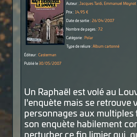
Auteur :
Jacques Tardi, Emmanuel Moynot 
Prix :
14,95 €
Date de sortie :
26/04/2007
Nombre de pages :
72
Catégorie :
Polar
Type de reliure :
Album cartonné
Éditeur :
Casterman
Publié le
30/05/2007
Un Raphaël est volé au Lou
l'enquète mais se retrouve v
personnages aux multiples 
son enquète habilement cors
perturber ce fin limier qui, 