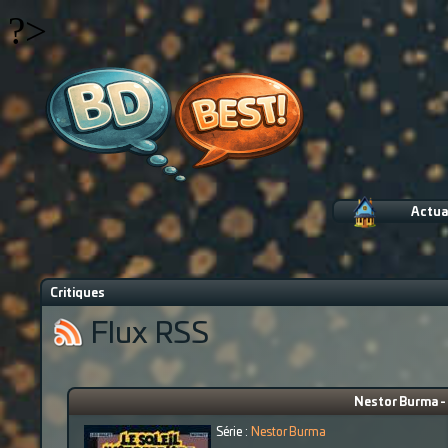
?>
Actua
Critiques
Flux RSS
Nestor Burma - L
Série :
Nestor Burma