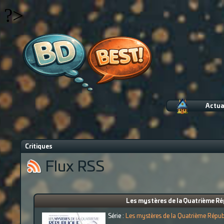
?>
Actua
Critiques
Flux RSS
Les mystères de la Quatrième Ré
Série :
Les mystères de la Quatrième Répub