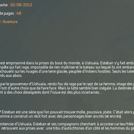
ortie :
30/08/2013
e pages :
48
 :
Aventure
 est emprisonné dans la prison du bout du monde, à Ushuaïa, Esteban s'y fait embau
te qui fait rage, impossible de rien maîtriser et le bateau sur lequel ils ont emba
chouent sur les rivages d'une terre glacée, peuplée d'Indiens hostiles. Seuls les tal
rds aux abois.
ar le gouverneur d'Ushuaïa, rendu fou de rage par le rapt de sa femme, otage des 
nt d'autre choix que de faire face. Mais la lutte semble bien inégale. La destinée
 à des choix désespérés dont l'issue est des plus incertaines...
steban est une série que l’on pouvait trouver molle, poussive, plate. C’était alors 
mme a construit un récit fort avec des personnages bien ancrés (et encrés).
nitencier d’Ushuaïa, Esteban et ses compagnons cherchent à accoster car leur frêle 
se retrouvent aux prises avec
une tribu d’autochtones d’un côté et les hommes du gén