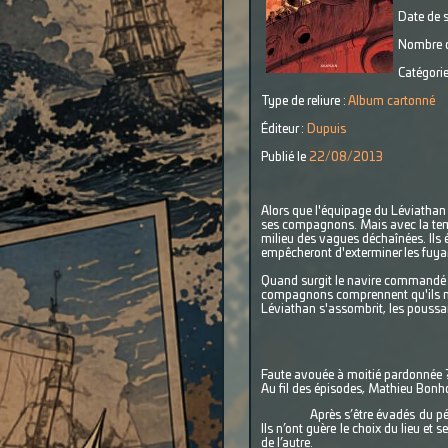
Date de s
Nombre d
Catégorie
Type de reliure :
Album cartonné
Éditeur :
Dupuis
Publié le
22/08/2013
Alors que l'équipage du Léviathan
ses compagnons. Mais avec la tempê
milieu des vagues déchaînées. Ils é
empêcheront d'exterminer les fuya
Quand surgit le navire commandé p
compagnons comprennent qu'ils n'o
Léviathan s'assombrit, les poussant
Faute avouée à moitié pardonnée ? E
Au fil des épisodes, Mathieu Bonho
Après s’être évadés du pé
Ils n’ont guère le choix du lieu et 
de l’autre.