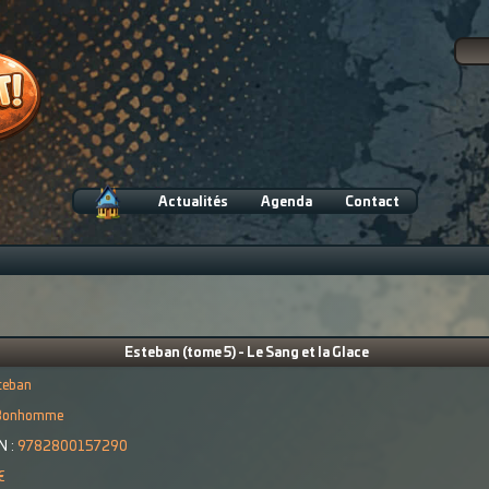
Actualités
Agenda
Contact
Esteban (tome 5) - Le Sang et la Glace
teban
Bonhomme
N :
9782800157290
€