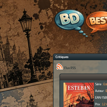
?>
Critiques
Flux RSS
Série :
Es
Auteur :
EAN/ISB
Prix :
12 