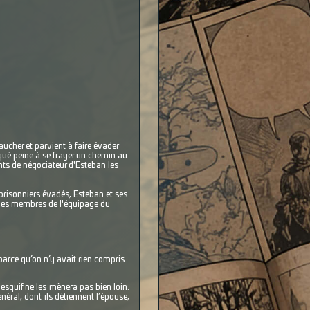
cher et parvient à faire évader
rqué peine à se frayer un chemin au
ents de négociateur d'Esteban les
prisonniers évadés, Esteban et ses
 des membres de l'équipage du
parce qu’on n’y avait rien compris.
esquif ne les mènera pas bien loin.
éral, dont ils détiennent l’épouse,