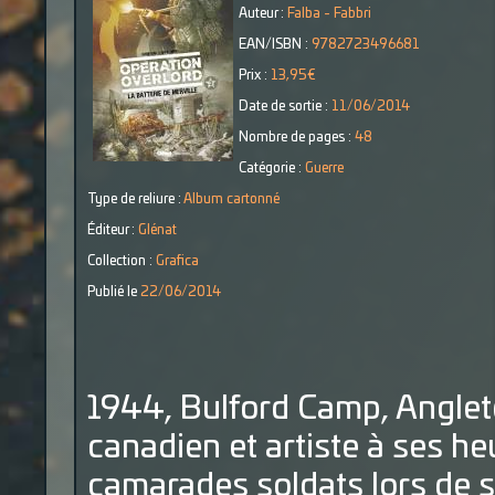
Auteur :
Falba - Fabbri
EAN/ISBN :
9782723496681
Prix :
13,95€
Date de sortie :
11/06/2014
Nombre de pages :
48
Catégorie :
Guerre
Type de reliure :
Album cartonné
Éditeur :
Glénat
Collection :
Grafica
Publié le
22/06/2014
1944, Bulford Camp, Anglete
canadien et artiste à ses he
camarades soldats lors de s