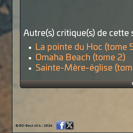
Autre(s) critique(s) de cette 
La pointe du Hoc (tome 
Omaha Beach (tome 2)
Sainte-Mère-église (tom
© BD-Best v3.6 / 2026