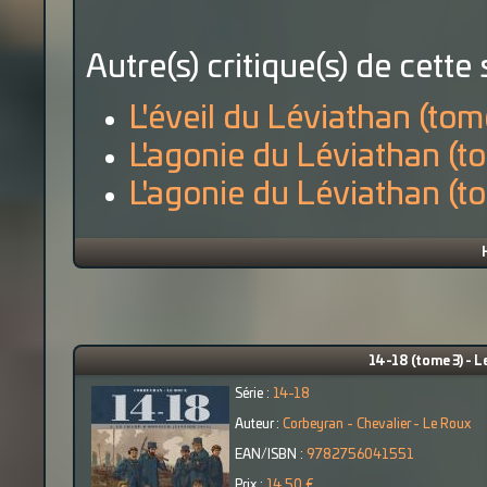
Autre(s) critique(s) de cette 
L'éveil du Léviathan (tom
L'agonie du Léviathan (t
L'agonie du Léviathan (t
14-18 (tome 3) - 
Série :
14-18
Auteur :
Corbeyran - Chevalier - Le Roux
EAN/ISBN :
9782756041551
Prix :
14,50 €