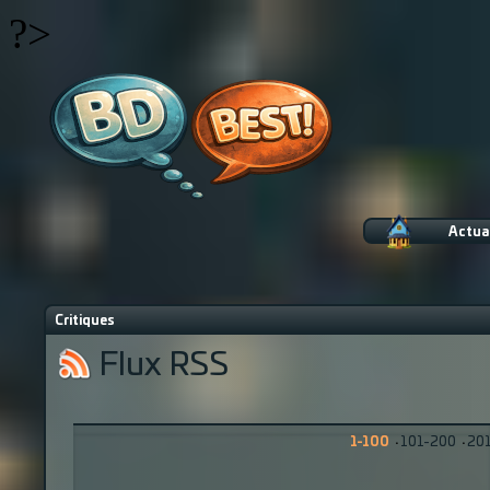
?>
Actua
Critiques
Flux RSS
1-100
·
101-200
·
20