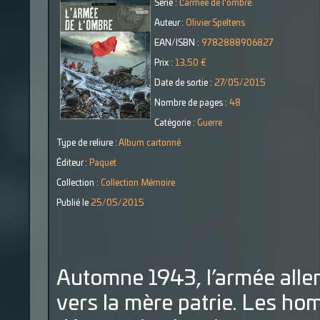
Série :
L'armée de l'ombre.
Auteur :
Olivier Speltens
EAN/ISBN :
9782888906827
Prix :
13,50 €
Date de sortie :
27/05/2015
Nombre de pages :
48
Catégorie :
Guerre
Type de reliure :
Album cartonné
Éditeur :
Paquet
Collection :
Collection Mémoire
Publié le
25/05/2015
Automne 1943, l’armée all
vers la mère patrie. Les ho