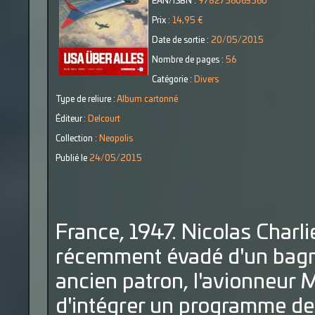
EAN/ISBN :
9782756063560
Prix :
14,95 €
Date de sortie :
20/05/2015
Nombre de pages :
56
Catégorie :
Divers
Type de reliure :
Album cartonné
Éditeur :
Delcourt
Collection :
Neopolis
Publié le
24/05/2015
France, 1947. Nicolas Charli
récemment évadé d'un bagne 
ancien patron, l'avionneur 
d'intégrer un programme de