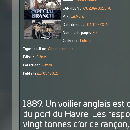
Auteur :
Seiter - Hamo
EAN/ISBN :
9782344005590
Prix :
13,90 €
Date de sortie :
06/05/2015
Nombre de pages :
48
Catégorie :
Policier
Type de reliure :
Album cartonné
Éditeur :
Glénat
Collection :
Grafica
Publié le
21/05/2015
1889. Un voilier anglais est
du port du Havre. Les respo
vingt tonnes d’or de rançon