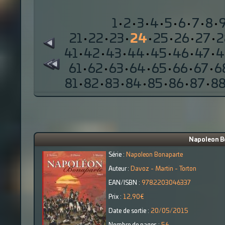
1
·
2
·
3
·
4
·
5
·
6
·
7
·
8
·
21
·
22
·
23
·
24
·
25
·
26
·
27
·
2
41
·
42
·
43
·
44
·
45
·
46
·
47
·
4
61
·
62
·
63
·
64
·
65
·
66
·
67
·
6
81
·
82
·
83
·
84
·
85
·
86
·
87
·
8
Napoleon Bo
Série :
Napoleon Bonaparte
Auteur :
Davoz - Martin - Torton
EAN/ISBN :
9782203046337
Prix :
12,90€
Date de sortie :
20/05/2015