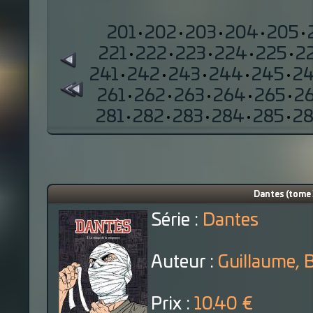
201
·
202
·
203
·
204
·
205
·
221
·
222
·
223
·
224
·
225
·
2
241
·
242
·
243
·
244
·
245
·
2
261
·
262
·
263
·
264
·
265
·
2
281
·
282
·
283
·
284
·
285
·
2
Dantes (tome 3
Série :
Dantes
Auteur :
Guillaume, 
Prix :
10.40 €