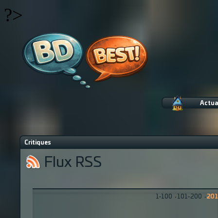
?>
Actua
Critiques
Flux RSS
1-100
·
101-200
·
201