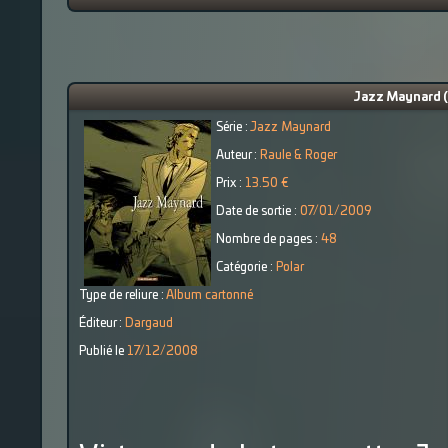
Jazz Maynard (t
Série :
Jazz Maynard
Auteur :
Raule & Roger
Prix :
13.50 €
Date de sortie :
07/01/2009
Nombre de pages :
48
Catégorie :
Polar
Type de reliure :
Album cartonné
Éditeur :
Dargaud
Publié le
17/12/2008