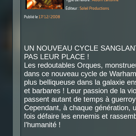
Type de reliure :
Album cartonné
Éditeur :
Soleil Productions
Publié le
17/12/2008
UN NOUVEAU CYCLE SANGLANT
PAS LEUR PLACE !
Les redoutables Orques, monstrueux
dans ce nouveau cycle de Warhamm
plus belliqueuse dans la galaxie en
et barbares ! Leur passion de la vio
passent autant de temps à guerroye
Cependant, à chaque génération, un 
fois défaire les ennemis et rassem
l’humanité !