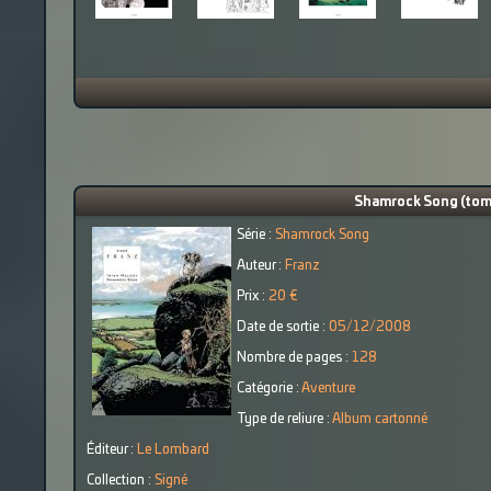
Shamrock Song (tome
Série :
Shamrock Song
Auteur :
Franz
Prix :
20 €
Date de sortie :
05/12/2008
Nombre de pages :
128
Catégorie :
Aventure
Type de reliure :
Album cartonné
Éditeur :
Le Lombard
Collection :
Signé