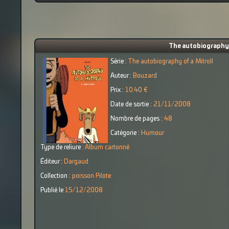
The autobiography o
Série :
The autobiography of a Mitroll
Auteur :
Bouzard
Prix :
10.40 €
Date de sortie :
21/11/2008
Nombre de pages :
48
Catégorie :
Humour
Type de reliure :
Album cartonné
Éditeur :
Dargaud
Collection :
poisson Pilote
Publié le
15/12/2008