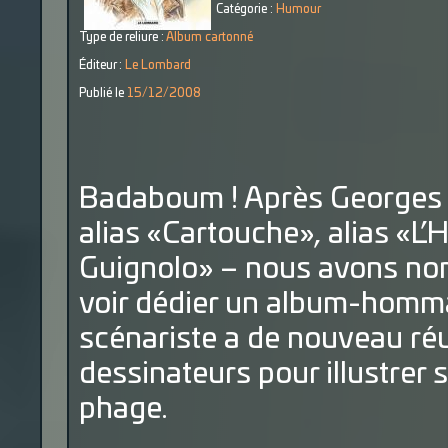
Catégorie :
Humour
Type de reliure :
Album cartonné
Éditeur :
Le Lombard
Publié le
15/12/2008
Badaboum ! Après Georges La
alias «Cartouche», alias «L
Guignolo» – nous avons n
voir dédier un album-homma
scénariste a de nouveau réu
dessinateurs pour illustrer 
phage.