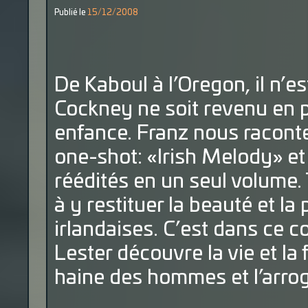
Publié le
15/12/2008
De Kaboul à l’Oregon, il n’e
Cockney ne soit revenu en p
enfance. Franz nous raconte
one-shot: «Irish Melody» e
réédités en un seul volume. 
à y restituer la beauté et l
irlandaises. C’est dans ce c
Lester découvre la vie et la
haine des hommes et l’arro