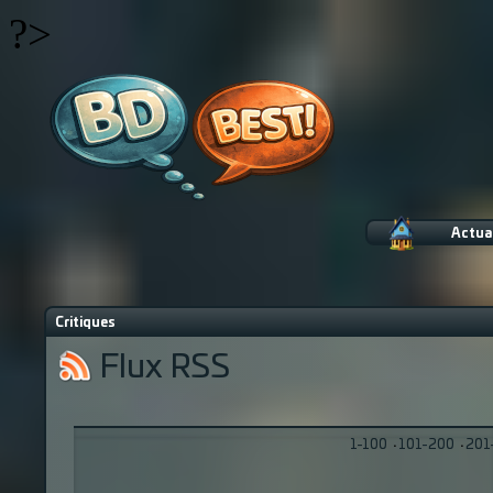
?>
Actua
Critiques
Flux RSS
1-100
·
101-200
·
201