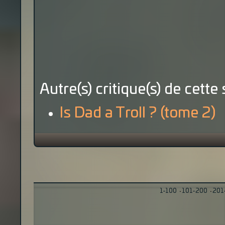
Autre(s) critique(s) de cette 
Is Dad a Troll ? (tome 2)
1-100
·
101-200
·
201