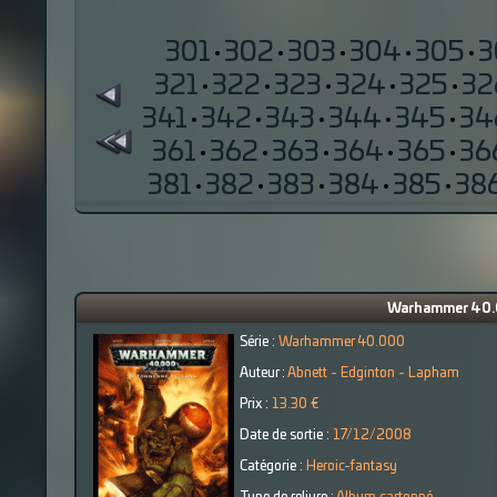
301
·
302
·
303
·
304
·
305
·
3
321
·
322
·
323
·
324
·
325
·
32
341
·
342
·
343
·
344
·
345
·
34
361
·
362
·
363
·
364
·
365
·
36
381
·
382
·
383
·
384
·
385
·
38
Warhammer 40.00
Série :
Warhammer 40.000
Auteur :
Abnett - Edginton - Lapham
Prix :
13.30 €
Date de sortie :
17/12/2008
Catégorie :
Heroic-fantasy