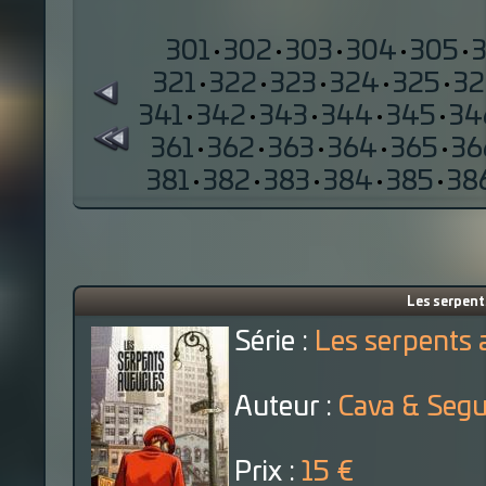
301
·
302
·
303
·
304
·
305
·
321
·
322
·
323
·
324
·
325
·
32
341
·
342
·
343
·
344
·
345
·
34
361
·
362
·
363
·
364
·
365
·
36
381
·
382
·
383
·
384
·
385
·
38
Les serpent
Série :
Les serpents 
Auteur :
Cava & Segu
Prix :
15 €