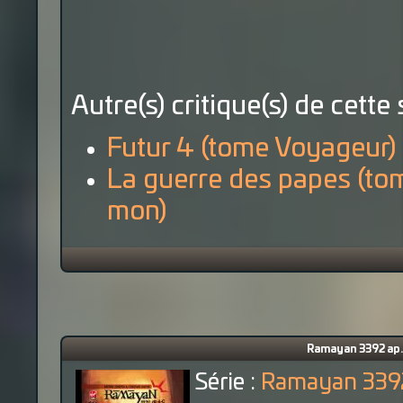
Autre(s) critique(s) de cette 
Futur 4 (tome Voyageur)
La guerre des papes (to
mon)
Ramayan 3392 ap. 
Série :
Ramayan 3392