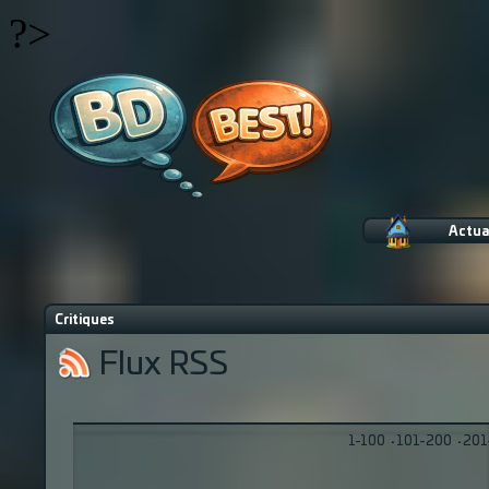
?>
Actua
Critiques
Flux RSS
1-100
·
101-200
·
201