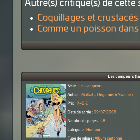
Autre(s) critique(s) de cette 
Coquillages et crustacés
Comme un poisson dans l
Les campeurs (tom
Série :
Les campeurs
Auteur :
Maltaite, Dugomier & Swinnen
Prix :
9.45 €
Date de sortie :
09/07/2008
Nombre de pages :
48
Catégorie :
Humour
Type de reliure :
Album cartonné