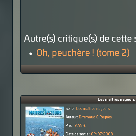
Autre(s) critique(s) de cette 
Oh, peuchère ! (tome 2)
Les maîtres nageurs 
Série :
Les maîtres nageurs
Auteur :
Brrémaud & Reynès
Prix :
9,45 €
Date de sortie :
09/07/2008