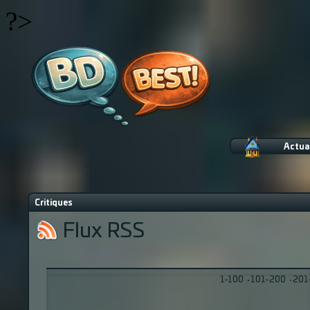
?>
Actua
Critiques
Flux RSS
1-100
·
101-200
·
201