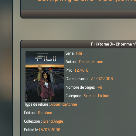
Filii (tome 3) - L'homme 
Série :
Filii
Auteur :
De rochebrune
Prix :
12,90 €
Date de sortie :
23/07/2008
Nombre de pages :
48
Catégorie :
Science-Fiction
Type de reliure :
Album cartonné
Éditeur :
Bamboo
Collection :
Grand Angle
Publié le
15/07/2008