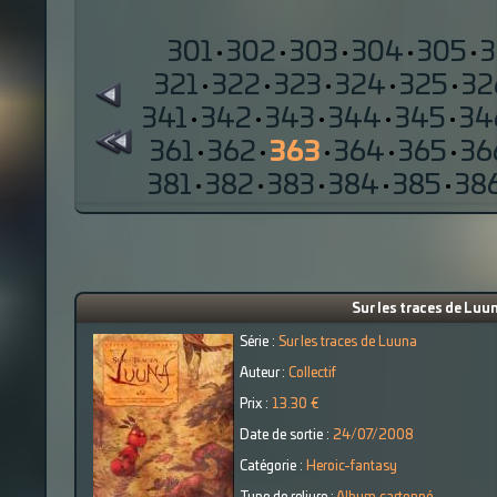
301
·
302
·
303
·
304
·
305
·
321
·
322
·
323
·
324
·
325
·
32
341
·
342
·
343
·
344
·
345
·
34
361
·
362
·
363
·
364
·
365
·
36
381
·
382
·
383
·
384
·
385
·
38
Sur les traces de Luun
Série :
Sur les traces de Luuna
Auteur :
Collectif
Prix :
13.30 €
Date de sortie :
24/07/2008
Catégorie :
Heroic-fantasy