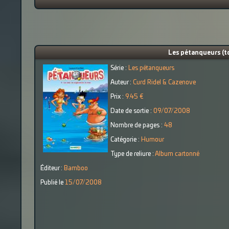
Les pétanqueurs (tom
Série :
Les pétanqueurs
Auteur :
Curd Ridel & Cazenove
Prix :
9.45 €
Date de sortie :
09/07/2008
Nombre de pages :
48
Catégorie :
Humour
Type de reliure :
Album cartonné
Éditeur :
Bamboo
Publié le
15/07/2008