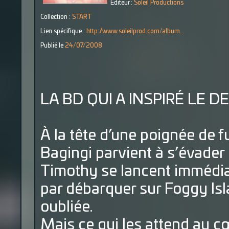
Éditeur :
Soleil Productions
Collection :
START
Lien spécifique :
http://www.soleilprod.com/album...
Publié le
24/07/2008
LA BD QUI A INSPIRÉ LE D
À la tête d’une poignée de f
Bagingi parvient à s’évader 
Timothy se lancent immédiat
par débarquer sur Foggy Isl
oubliée.
Mais ce qui les attend au c