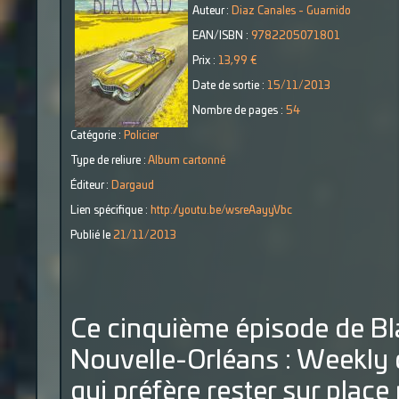
Auteur :
Diaz Canales - Guarnido
EAN/ISBN :
9782205071801
Prix :
13,99 €
Date de sortie :
15/11/2013
Nombre de pages :
54
Catégorie :
Policier
Type de reliure :
Album cartonné
Éditeur :
Dargaud
Lien spécifique :
http://youtu.be/wsreAayyVbc
Publié le
21/11/2013
Ce cinquième épisode de Bla
Nouvelle-Orléans : Weekly doi
qui préfère rester sur place 