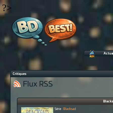
?>
Actua
Critiques
Flux RSS
Blacks
Série :
Blacksad