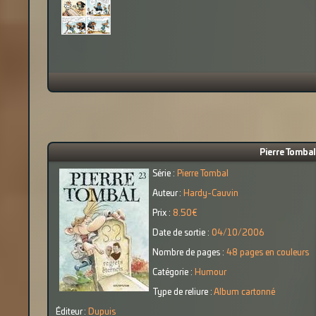
Pierre Tombal
Série :
Pierre Tombal
Auteur :
Hardy-Cauvin
Prix :
8.50€
Date de sortie :
04/10/2006
Nombre de pages :
48 pages en couleurs
Catégorie :
Humour
Type de reliure :
Album cartonné
Éditeur :
Dupuis