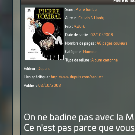
Pierre Tomba
Série :
Pierre Tombal
Auteur :
Cauvin & Hardy
Prix :
9.20 €
Date de sortie :
02/10/2008
Nombre de pages :
48 pages couleurs
Catégorie :
Humour
Type de reliure :
Album cartonné
Éditeur :
Dupuis
Lien spécifique :
http://www.dupuis.com/servlet/...
Publié le
02/10/2008
On ne badine pas avec la Mo
Ce n'est pas parce que vou