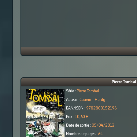
Pierre Tombal 
Série :
Pierre Tombal
Auteur :
Cauvin - Hardy
EAN/ISBN :
9782800152196
Prix :
10,60 €
Date de sortie :
05/04/2013
Nombre de pages :
64