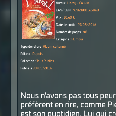
Auteur :
Hardy - Cauvin
EAN/ISBN :
9782800165868
Prix :
10,60 €
Date de sortie :
27/05/2016
Nombre de pages :
48
Catégorie :
Humour
Type de reliure :
Album cartonné
Éditeur :
Dupuis
Collection :
Tous Publics
Publié le
30/05/2016
Nous n'avons pas tous peur 
préfèrent en rire, comme Pi
est son quotidien. Lui qui 