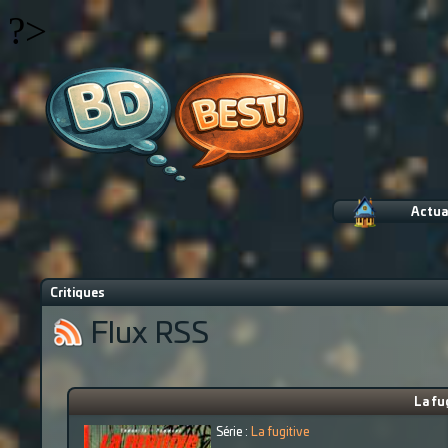
?>
Actua
Critiques
Flux RSS
La fu
Série :
La fugitive