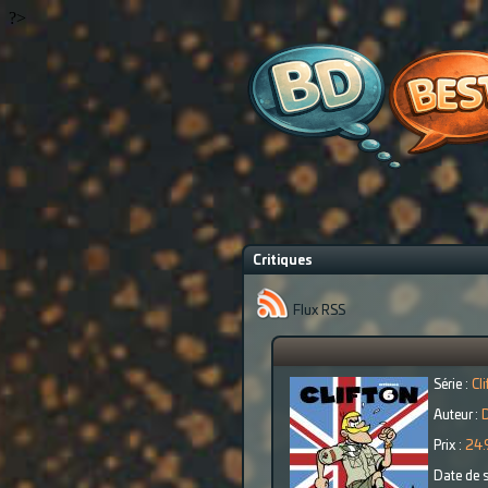
?>
Critiques
Flux RSS
Série :
Cli
Auteur :
D
Prix :
24.
Date de s