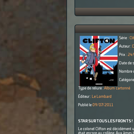
Série :
Cli
Auteur :
D
Prix :
24.
Date de s
Nombre d
Catégorie
Type de reliure :
Album cartonné
Éditeur :
Le Lombard
Publié le
09/07/2011
STAR SUR TOUS LES FRONTS !
Le colonel Clifton est décidément un
était encore au collège. Aux âmes b