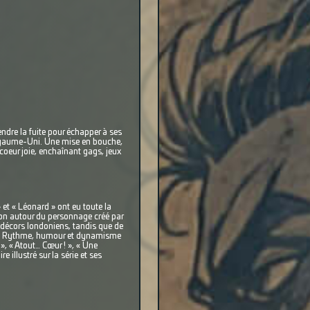
endre la fuite pour échapper à ses
 Royaume-Uni. Une mise en bouche,
coeur joie, enchaînant gags, jeux
» et « Léonard » ont eu toute la
tion autour du personnage créé par
s décors londoniens, tandis que de
ées. Rythme, humour et dynamisme
», « Atout… Cœur ! », « Une
illustré sur la série et ses