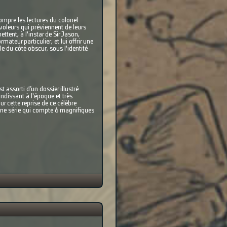
mpre les lectures du colonel
 voleurs qui préviennent de leurs
tent, à l'instar de Sir Jason,
teur particulier, et lui offrir une
e du côté obscur, sous l'identité
t assorti d’un dossier illustré
ndissant à l'époque et très
ur cette reprise de ce célèbre
une série qui compte 6 magnifiques