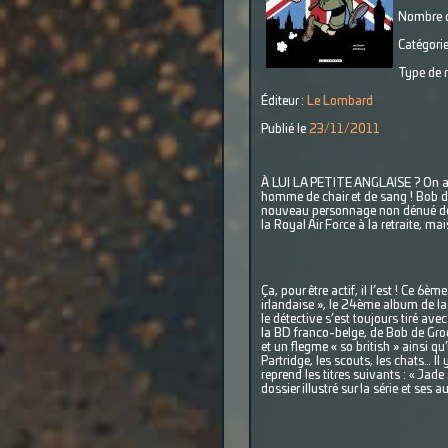
Nombre d
Catégorie
Type de r
Éditeur :
Le Lombard
Publié le
23/11/2011
À LUI LA PETITE ANGLAISE ? On a b
homme de chair et de sang ! Bob de 
nouveau personnage non dénué de c
la Royal Air Force à la retraite, ma
Ça, pour être actif, il l’est ! Ce 6
irlandaise », le 24ème album de l
le détective s’est toujours tiré av
la BD franco-belge, de Bob de Gro
et un flegme « so british » ainsi 
Partridge, les scouts, les chats… I
reprend les titres suivants : « Jade
dossier illustré sur la série et ses a