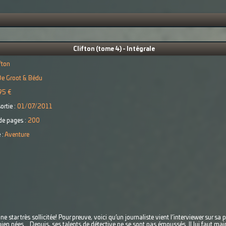
Clifton (tome 4) - Intégrale
fton
e Groot & Bédu
95 €
ortie :
01/07/2011
e pages :
200
 :
Aventure
e star très sollicitée! Pour preuve, voici qu’un journaliste vient l’interviewer sur s
ien nées... Depuis, ses talents de détective ne se sont pas émoussés. Il lui faut ma