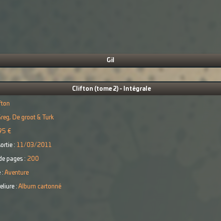
Gil
Clifton (tome 2) - Intégrale
fton
reg, De groot & Turk
95 €
ortie :
11/03/2011
e pages :
200
 :
Aventure
eliure :
Album cartonné