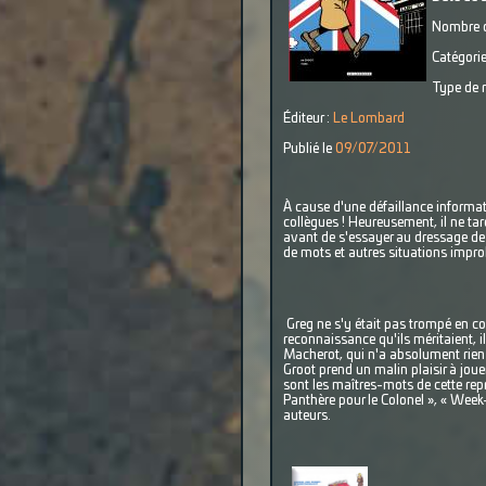
Nombre d
Catégorie
Type de r
Éditeur :
Le Lombard
Publié le
09/07/2011
À cause d'une défaillance informati
collègues ! Heureusement, il ne ta
avant de s'essayer au dressage de 
de mots et autres situations impro
Greg ne s'y était pas trompé en conf
reconnaissance qu'ils méritaient, i
Macherot, qui n'a absolument rien 
Groot prend un malin plaisir à jou
sont les maîtres-mots de cette repr
Panthère pour le Colonel », « Week-
auteurs.