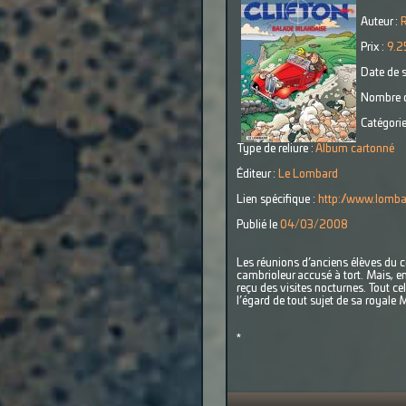
Auteur :
Prix :
9.2
Date de s
Nombre d
Catégorie
Type de reliure :
Album cartonné
Éditeur :
Le Lombard
Lien spécifique :
http://www.lombar
Publié le
04/03/2008
Les réunions d’anciens élèves du c
cambrioleur accusé à tort. Mais, e
reçu des visites nocturnes. Tout c
l’égard de tout sujet de sa royale 
*