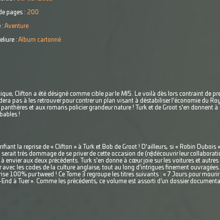
e pages :
200
 :
Aventure
eliure :
Album cartonné
que, Clifton a été désigné comme cible par le MI5. Le voilà dès lors contraint de pr
rdera pas à les retrouver pour contrer un plan visant à déstabiliser l'économie du
panthères et aux romans policier grandeur nature ! Turk et de Groot s'en donnent à 
bables !
iant la reprise de « Clifton » à Turk et Bob de Groot ! D'ailleurs, si « Robin Dubois 
l serait très dommage de se priver de cette occasion de (re)découvrir leur collabora
à envier aux deux précédents. Turk s'en donne à cœur joie sur les voitures et autre
er avec les codes de la culture anglaise, tout au long d'intrigues finement ouvrag
ise 100% pur tweed ! Ce Tome 3 regroupe les titres suivants : « 7 Jours pour mourir 
End à Tuer ». Comme les précédents, ce volume est assorti d’un dossier documentaire 