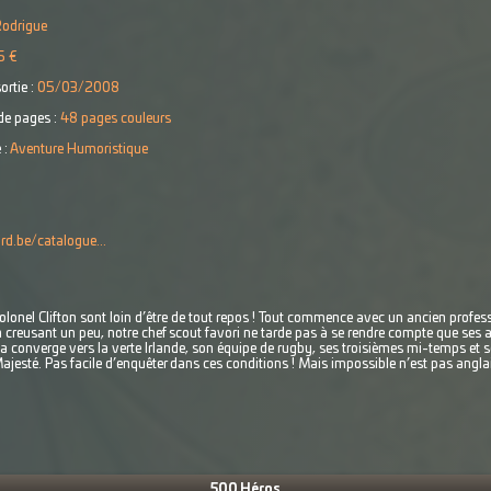
Rodrigue
5 €
ortie :
05/03/2008
e pages :
48 pages couleurs
 :
Aventure Humoristique
d.be/catalogue...
olonel Clifton sont loin d’être de tout repos ! Tout commence avec un ancien profess
n creusant un peu, notre chef scout favori ne tarde pas à se rendre compte que ses
ela converge vers la verte Irlande, son équipe de rugby, ses troisièmes mi-temps et
Majesté. Pas facile d’enquêter dans ces conditions ! Mais impossible n’est pas angla
500 Héros