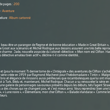
e pages :
200
 :
Aventure
eliure :
Album cartonné
eau être un parangon de flegme et de bonne éducation « Made in Great Britain », 
Groot aux scénarios et Michel Rodrigue aux dessins assurent une très belle reprise 
harme : Jade, nouvelle associée du colonel-détective. « Mon nom est Clifton. Haro
is détective amateur bien actif », décline-t-il comme identité…
ème et (pour le moment ?) dernier tome de « L’Intégrale » des aventures de Clifton s’ac
a série créée en 1959 par Raymond Macherot pour l’hebdomadaire « Tintin ». Malgré
ec brio et élégance de missions aussi périlleuses que rocambolesques que lui ont imag
ot à Turk, Bédu et, maintenant, Michel Rodrigue. Chacun a su renouveler la série e
qu’une galerie de personnages savoureux présents depuis les débuts, tels l’agent Str
l y a des choses qui ne changent pas, et c’est mieux ainsi. Vous reprendrez bien une
 », « Lune noire », « Élémentaire, mon cher Clifton », « Balade irlandaise ». Comme les
uteurs.