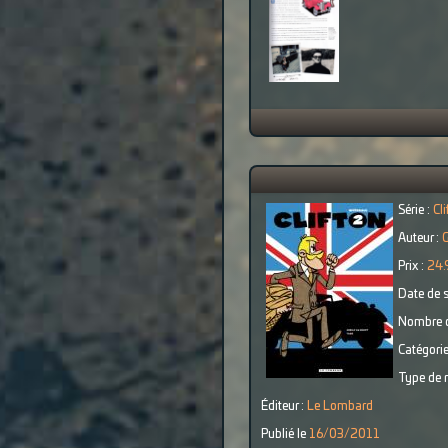
Série :
Cli
Auteur :
G
Prix :
24.
Date de s
Nombre d
Catégorie
Type de r
Éditeur :
Le Lombard
Publié le
16/03/2011