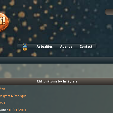
Actualités
Agenda
Contact
Clifton (tome 6) - Intégrale
fton
e groot & Rodrigue
95 €
ortie :
18/11/2011