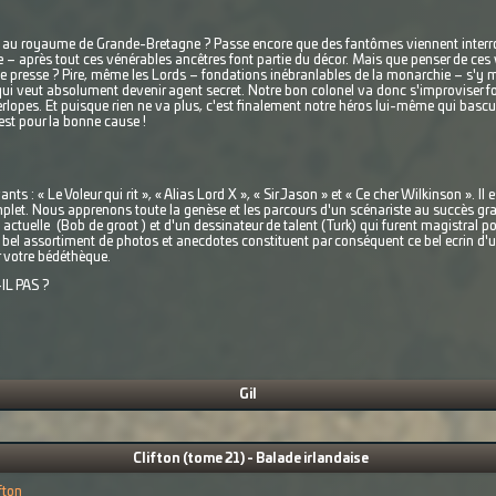
ri au royaume de Grande-Bretagne ? Passe encore que des fantômes viennent interro
te – après tout ces vénérables ancêtres font partie du décor. Mais que penser de ces
 presse ? Pire, même les Lords – fondations inébranlables de la monarchie – s'y met
ui veut absolument devenir agent secret. Notre bon colonel va donc s'improviser forma
erlopes. Et puisque rien ne va plus, c'est finalement notre héros lui-même qui bascul
est pour la bonne cause !
 : « Le Voleur qui rit », « Alias Lord X », « Sir Jason » et « Ce cher Wilkinson ». Il es
mplet. Nous apprenons toute la genèse et les parcours d'un scénariste au succès gra
 actuelle (Bob de groot ) et d'un dessinateur de talent (Turk) qui furent magistral po
bel assortiment de photos et anecdotes constituent par conséquent ce bel ecrin d'
r votre bédéthèque.
IL PAS ?
Gil
Clifton (tome 21) - Balade irlandaise
fton