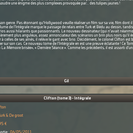
soudre une énigme des plus complexes provoquée par... des tulipes jaunes !
on genre. Pas étonnant qu'Hollywood veuille réaliser un film sur sa vie, film dont il
volume de l’Intégrale marque le passage de relais entre Turk et Bédu au dessin, tand
arios aussi hilarants que passionnants. Le nouveau dessinateur (qui n'avait néanmo
ement plus anguleux, assez annonciateur des scénarios un brin plus noirs qu'il écri
à celles de ses aînés, il relève le gant avec brio. Décidément, le colonel Clifton est b
r sur son cas. Ce nouveau tome de l’Intérgrale en est une preuve éclatante ! Ce Tome
La Mémoire brisée», « Dernière Séance ». Comme les précédents, il est assorti d’un 
Gil
Clifton (tome 3) - Intégrale
fton
urk & De groot
95 €
ortie :
06/05/2011