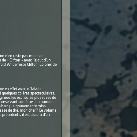
on n'en reste pas moins un
de « Clifton » avec l’ajout d’un
ld Wilberforce Clifton. Colonel de
hève en effet avec « Balade
 quelques colères spectaculaires,
inées les esprits les plus rusés de
n préservant son âme : un humour
awberry, la gouvernante miss
 tasse de thé, mon cher ? Ce volume
 précédents, il est assorti d’un