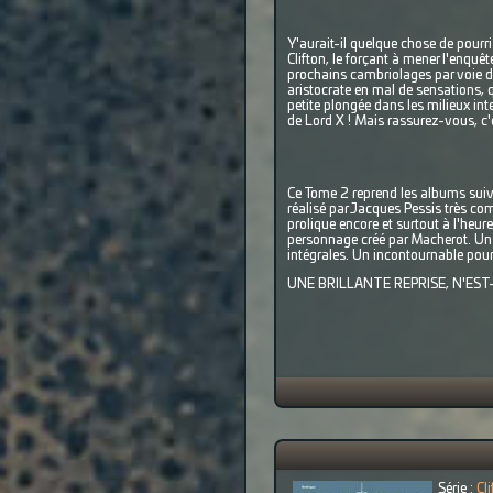
Y'aurait-il quelque chose de pour
Clifton, le forçant à mener l'enquê
prochains cambriolages par voie de
aristocrate en mal de sensations, q
petite plongée dans les milieux int
de Lord X ! Mais rassurez-vous, c'
Ce Tome 2 reprend les albums suivants
réalisé par Jacques Pessis très co
prolique encore et surtout à l'heure
personnage créé par Macherot. Un 
intégrales. Un incontournable pou
UNE BRILLANTE REPRISE, N'EST-
Série :
Cli