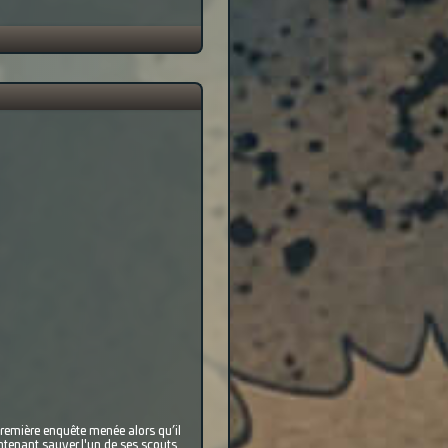
a première enquête menée alors qu’il
intenant sauver l'un de ses scouts