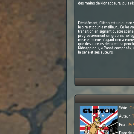
des mains de kidnappeurs, puis ré
Décidément, Clifton est unique en s
le pire et pour le meilleur… Ce 4e 
transition en signant quatre scén
progressivement un graphisme légèr
mise en scène n'ayant rien à envier 
que des auteurs de talent se penche
Kidnapping », « Passé composé», « 
la série et ses auteurs.
Série :
Cli
Auteur :
T
Prix :
24.
Date de s