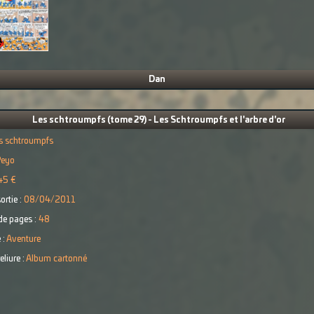
Dan
Les schtroumpfs (tome 29) - Les Schtroumpfs et l'arbre d'or
s schtroumpfs
Peyo
45 €
ortie :
08/04/2011
e pages :
48
 :
Aventure
eliure :
Album cartonné