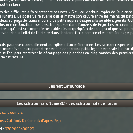
lbum, Alain Jost et Thierry Culliford se sont adjoints les services d’un troisième co
utôt très bien.
n des difficultés à faire entendre ses vers. « Si tu veux schtroumpfer de l’audienc
 lunettes. Le poète va relever le défi et mettre son œuvre entre les mains du binocla
 bleus au pays de lutins encore plus petits auprès desquels ils semblent géants. G
l’histoire de Jonathan Swift est transposée dans l’univers de Peyo. Les Schtroumpf
rent qu’il est schtroumpfement utile d’avoir quelqu’un de plus grand que soi pour
s ont choisi l’effet de l’histoire dans l’histoire. On le comprend en dernière page, 
fs paraissent annuellement au rythme d’un métronome. Les scenarii respectent l
chtroumpfs pour leur permettre de nous donner une petite leçon de morale. Le trait 
e que l’on peut regretter : le découpage des planches en cinq bandes des premie
e petite taille.
Laurent Lafourcade
Les schtroumpfs (tome 30) - Les Schtroumpfs de l'ordre
s schtroumpfs
ost, Culliford, De Coninck d'après Peyo
N :
9782803630523