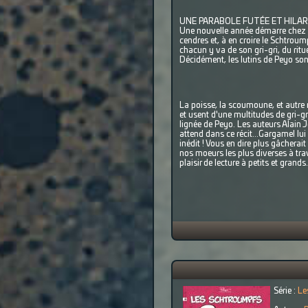
UNE PARABOLE FUTÉE ET HILA
Une nouvelle année démarre chez les
cendres et, à en croire le Schtrou
chacun y va de son gri-gri, du ritu
Décidément, les lutins de Peyo so
La poisse, la scoumoune, et autre m
et usent d'une multitudes de gri-gr
lignée de Peyo. Les auteurs Alain Jo
attend dans ce récit...Gargamel lu
inédit ! Vous en dire plus gâchera
nos moeurs les plus diverses à tr
plaisir de lecture à petits et grands
Série :
Le