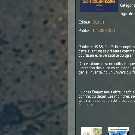
Catégorie
Type de r
Éditeur :
Dupuis
Publié le
04/08/2011
Publié en 1965, "Le Schtroumpfiss
cette aventure se présente comme 
courtisan et la versatilité du tyran
De cet album devenu culte, Hugues
l'intention des auteurs en s'appuy
génial inventeur d'un univers qui 
Hughes Dayez nous offre une fois 
confins du détail. Les moindres se
Une remastérisation de la couvertu
également.