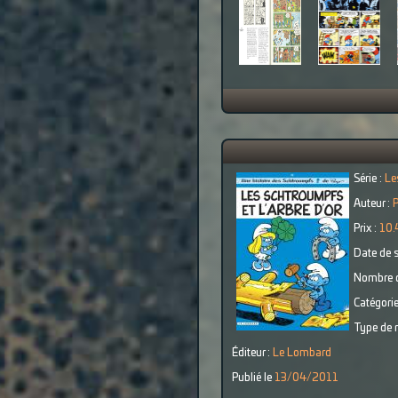
Série :
Le
Auteur :
Prix :
10.
Date de s
Nombre d
Catégorie
Type de r
Éditeur :
Le Lombard
Publié le
13/04/2011