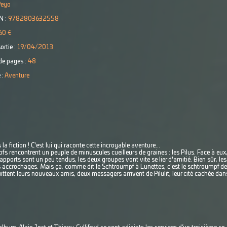
Peyo
N :
9782803632558
60 €
ortie :
19/04/2013
e pages :
48
 :
Aventure
 fiction ! C'est lui qui raconte cette incroyable aventure...
pfs rencontrent un peuple de minuscules cueilleurs de graines : les Pilus. Face à eux,
rapports sont un peu tendus, les deux groupes vont vite se lier d'amitié. Bien sûr, le
ccrochages. Mais ça, comme dit le Schtroumpf à Lunettes, c'est le schtroumpf des
ent leurs nouveaux amis, deux messagers arrivent de Pilulit, leur cité cachée dan