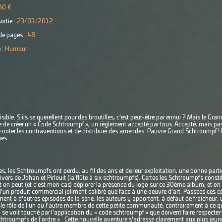
60 €
ortie :
23/03/2012
e pages :
48
 :
Humour
sible. S'ils se querellent pour des broutilles, c'est peut-être par ennui ? Mais le Gra
 l'idée de créer un « Code Schtroumpf », un règlement accepté par tous. Accepté, mais 
 noter les contraventions et de distribuer des amendes. Pauvre Grand Schtroumpf ! I
es...
rtes, les Schtroumpfs ont perdu, au fil des ans et de leur exploitation, une bonne partie
ers de Johan et Pirlouit (la flûte à six schtroumpfs). Certes les Schtroumpfs consti
on peut (et c'est mon cas) déplorer la présence du logo sur ce 30ème album, et on s
un produit commercial joliment calibré que face à une oeuvre d'art. Passées ces co
t à d'autres épisodes de la série, les auteurs y apportent, à défaut de fraîcheur, u
 le rôle de l'un ou l'autre membre de cette petite communauté, contrairement à ce que l
 se voit touché par l'application du « code schtroumpf » que doivent faire respecter 
troumpfs de l'ordre » . Cette nouvelle aventure s'adresse clairement aux plus jeun