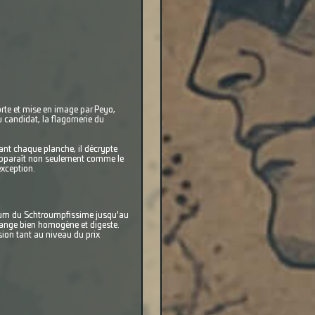
rte et mise en image par Peyo,
candidat, la flagornerie du
nt chaque planche, il décrypte
o apparaît non seulement comme le
exception.
lbum du Schtroumpfissime jusqu'au
élange bien homogène et digeste.
sion tant au niveau du prix