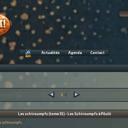
Actualités
Agenda
Contact
1
·
2
Les schtroumpfs (tome 31) - Les Schtroumpfs à Pilulit
s schtroumpfs