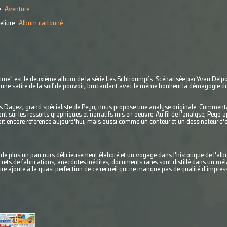
 :
Aventure
eliure :
Album cartonné
ime" est le deuxième album de la série Les Schtroumpfs. Scénarisée par Yvan Delpo
une satire de la soif de pouvoir, brocardant avec le même bonheur la démagogie du 
.
 Dayez, grand spécialiste de Peyo, nous propose une analyse originale. Commenta
ant sur les ressorts graphiques et narratifs mis en oeuvre. Au fil de l'analyse, Pey
fait encore référence aujourd'hui, mais aussi comme un conteur et un dessinateur d'
de plus un parcours délicieusement élaboré et un voyage dans l'historique de l'a
crets de fabrications, anecdotes inédites, documents rares sont distillé dans un m
re ajoute à la quasi perfection de ce recueil qui ne manque pas de qualité d'impres