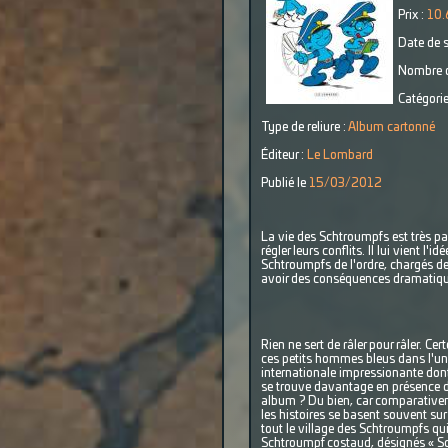
Prix :
10.
Date de s
Nombre d
Catégorie
Type de reliure :
Album cartonné
Éditeur :
Le Lombard
Publié le
15/03/2012
La vie des Schtroumpfs est très pai
régler leurs conflits. Il lui vient
Schtroumpfs de l'ordre, chargés de
avoir des conséquences dramatiqu
Rien ne sert de râler pour râler. Ce
ces petits hommes bleus dans l'univ
internationale impressionante dont 
se trouve davantage en présence d'
album ? Du bien, car comparativemen
les histoires se basent souvent sur
tout le village des Schtroumpfs qui
Schtroumpf costaud, désignés « Sch