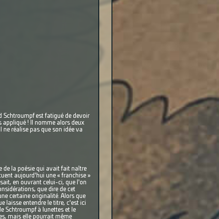
nd Schtroumpf est fatigué de devoir
pas appliqué ! Il nomme alors deux
l ne réalise pas que son idée va
 de la poésie qui avait fait naître
tuent aujourd'hui une « franchise »
ait, en ouvrant celui-ci, que l'on
nsidérations, que dire de cet
ne certaine originalité. Alors que
aisse entendre le titre, c'est ici
le Schtroumpf à lunettes et le
es, mais elle pourrait même