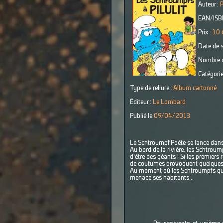
Auteur :
EAN/ISB
Prix :
10.
Date de s
Nombre d
Catégorie
Type de reliure :
Album cartonné
Éditeur :
Le Lombard
Publié le
09/04/2013
Le Schtroumpf Poète se lance dans la
Au bord de la rivière, les Schtroum
d'être des géants ! Si les premiers 
de coutumes provoquent quelques a
Au moment où les Schtroumpfs quitt
menace ses habitants...