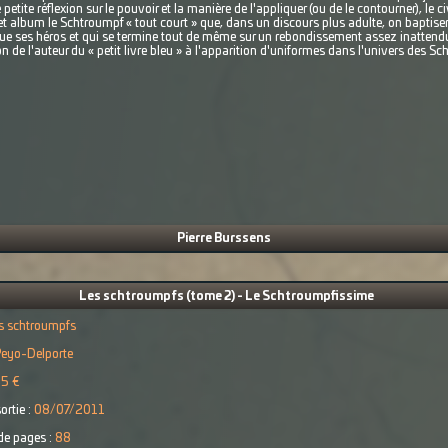
petite réflexion sur le pouvoir et la manière de l'appliquer (ou de le contourner), le
et album le Schtroumpf « tout court » que, dans un discours plus adulte, on baptise
que ses héros et qui se termine tout de même sur un rebondissement assez inatten
n de l'auteur du « petit livre bleu » à l'apparition d'uniformes dans l'univers des Sc
Pierre Burssens
Les schtroumpfs (tome 2) - Le Schtroumpfissime
s schtroumpfs
Peyo-Delporte
95 €
ortie :
08/07/2011
e pages :
88