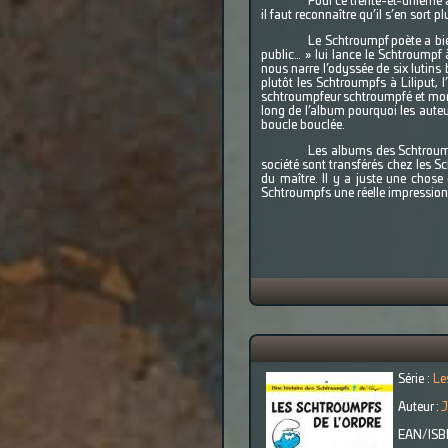
Pour ce trente-et-unième a
il faut reconnaître qu’il s’en sort pl
Le Schtroumpf poète a bie
public… » lui lance le Schtroumpf à
nous narre l’odyssée de six lutins
plutôt les Schtroumpfs à Liliput, 
schtroumpfeur schtroumpfé et mont
long de l’album pourquoi les auteur
boucle bouclée.
Les albums des Schtroump
société sont transférés chez les S
du maître. Il y a juste une chos
Schtroumpfs une réelle impression d
Série :
Le
Auteur :
J
EAN/ISB