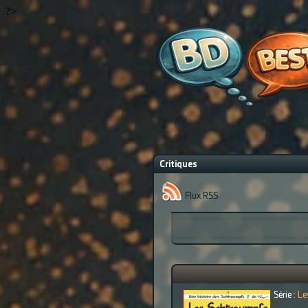
?>
Critiques
Flux RSS
Série :
Le