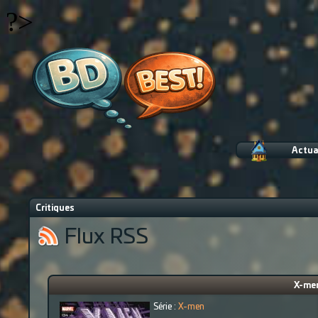
?>
Actua
Critiques
Flux RSS
X-men
Série :
X-men