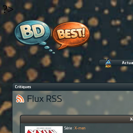
?>
Actua
Critiques
Flux RSS
X
Série :
X-men