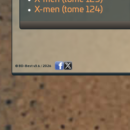
X-men (tome 124)
© BD-Best v3.6 / 2026