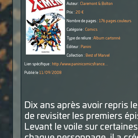
Auteur :
Claremont & Bolton
Prix :
20 €
Nombre de pages :
176 pages couleurs
Catégorie :
Comics
Type de reliure :
Album cartonné
Éditeur :
Panini
Collection :
Best of Marvel
Lien spécifique :
http://www.paninicomicsfrance....
Publié le
11/09/2008
Dix ans après avoir repris l
de revisiter les premiers épis
Levant le voile sur certaines
chaque personnage, il a cr