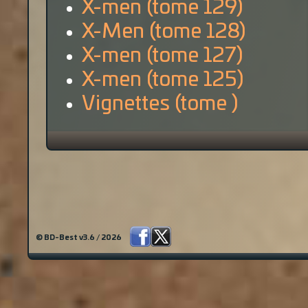
X-men (tome 129)
X-Men (tome 128)
X-men (tome 127)
X-men (tome 125)
Vignettes (tome )
© BD-Best v3.6 / 2026