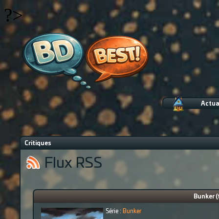
?>
Actua
Critiques
Flux RSS
Bunker (
Série :
Bunker