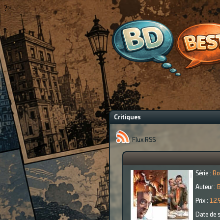
?>
Critiques
Flux RSS
Série :
Bo
Auteur :
B
Prix :
12.
Date de s