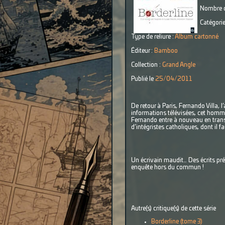
Nombre d
Catégorie
Type de reliure :
Album cartonné
Éditeur :
Bamboo
Collection :
Grand Angle
Publié le
25/04/2011
De retour à Paris, Fernando Villa, 
informations télévisées, cet homme
Fernando entre à nouveau en transe 
d’intégristes catholiques, dont il fa
Un écrivain maudit… Des écrits pr
enquête hors du commun !
Autre(s) critique(s) de cette série
Borderline (tome 3)