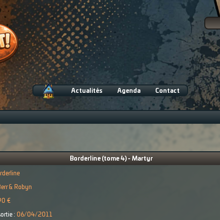
Actualités
Agenda
Contact
Borderline (tome 4) - Martyr
rderline
err & Robyn
90 €
ortie :
06/04/2011