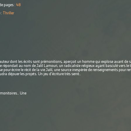
e pages :
48
 :
Thriller
l’auteur dont les écrits sont prémonitions, aperçoit un homme qui explose avant de se
 répondait au nom de Jalil Lamouri, un radicaliste religieux ayant basculé vers le t
pour écrire le récit de la vie Jalil, une source inespérée de renseignements pour re
udra déjouer les projets. Un jeu d’écriture très serré…
émonitoires… Une