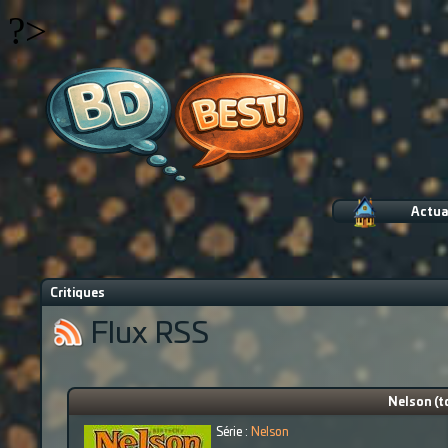
?>
Actua
Critiques
Flux RSS
Nelson (to
Série :
Nelson