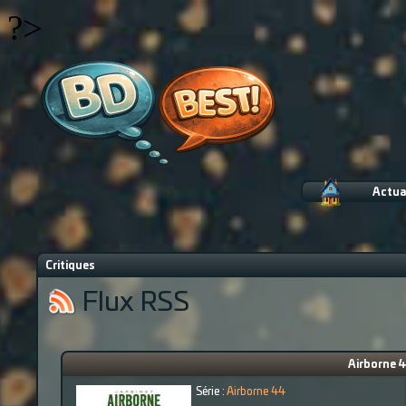
?>
Actua
Critiques
Flux RSS
Airborne 4
Série :
Airborne 44