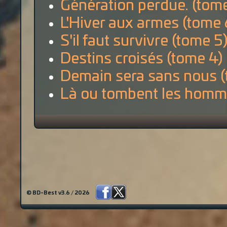
Génération perdue. (tome
L'Hiver aux armes (tome 
S'il faut survivre (tome 5
Destins croisés (tome 4)
Demain sera sans nous (
Là ou tombent les homme
© BD-Best v3.6 / 2026