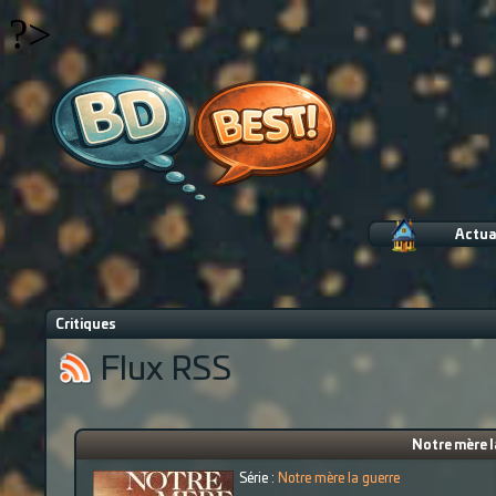
?>
Actua
Critiques
Flux RSS
Notre mère l
Série :
Notre mère la guerre