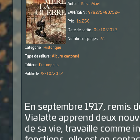
Auteur :
Kris - Maël
EAN/ISBN :
9782754807524
Prix :
16,25€
Date de sortie :
04/10/2012
Nombre de pages :
64
Catégorie :
Historique
Type de reliure :
Album cartonné
Éditeur :
Futuropolis
Publié le
28/10/2012
En septembre 1917, remis de
Vialatte apprend deux nouve
de sa vie, travaille comme i
fonctions, elle est en conta