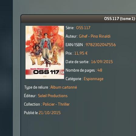
OSS 117 (tome 1)
Série :
OSS 117
Auteur :
Gihef - Pino Rinaldi
EAN/ISBN :
9782302047556
Prix :
11,95 €
Date de sortie :
16/09/2015
Nombre de pages :
48
Catégorie :
Espionnage
Type de reliure :
Album cartonné
Éditeur :
Soleil Productions
Collection :
Policier - Thriller
Publié le
21/10/2015