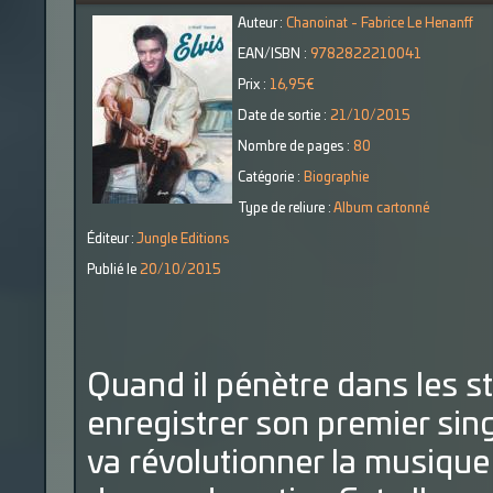
Auteur :
Chanoinat - Fabrice Le Henanff
EAN/ISBN :
9782822210041
Prix :
16,95€
Date de sortie :
21/10/2015
Nombre de pages :
80
Catégorie :
Biographie
Type de reliure :
Album cartonné
Éditeur :
Jungle Editions
Publié le
20/10/2015
Quand il pénètre dans les 
enregistrer son premier singl
va révolutionner la musique