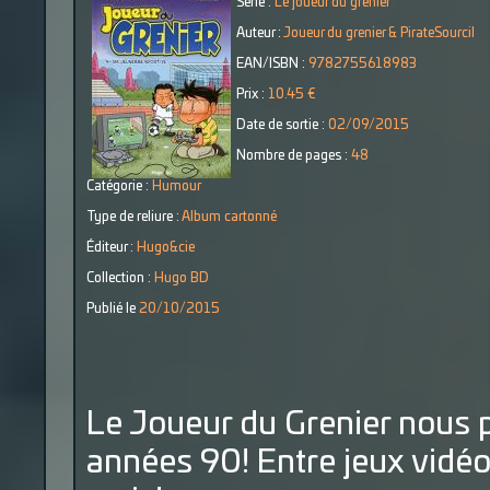
Série :
Le joueur du grenier
Auteur :
Joueur du grenier & PirateSourcil
EAN/ISBN :
9782755618983
Prix :
10.45 €
Date de sortie :
02/09/2015
Nombre de pages :
48
Catégorie :
Humour
Type de reliure :
Album cartonné
Éditeur :
Hugo&cie
Collection :
Hugo BD
Publié le
20/10/2015
Le Joueur du Grenier nous p
années 90! Entre jeux vidéo