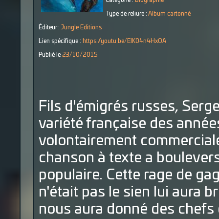
Catégorie :
Biographie
Type de reliure :
Album cartonné
Éditeur :
Jungle Editions
Lien spécifique :
https://youtu.be/ElK04n4HxOA
Publié le
23/10/2015
Fils d'émigrés russes, Serg
variété française des année
volontairement commerciale
chanson à texte a boulever
populaire. Cette rage de ga
n'était pas le sien lui aura b
nous aura donné des chefs