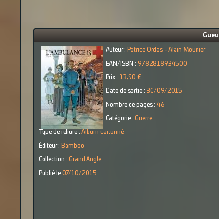
Gueul
Auteur :
Patrice Ordas - Alain Mounier
EAN/ISBN :
9782818934500
Prix :
13,90 €
Date de sortie :
30/09/2015
Nombre de pages :
46
Catégorie :
Guerre
Type de reliure :
Album cartonné
Éditeur :
Bamboo
Collection :
Grand Angle
Publié le
07/10/2015