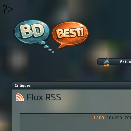
?>
Actua
Critiques
Flux RSS
1-100
·
101-200
·
20