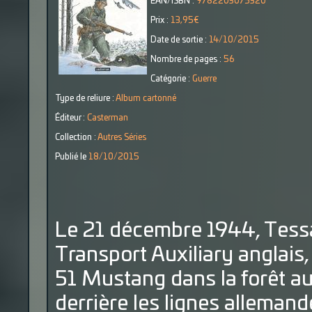
EAN/ISBN :
9782203075320
Prix :
13,95€
Date de sortie :
14/10/2015
Nombre de pages :
56
Catégorie :
Guerre
Type de reliure :
Album cartonné
Éditeur :
Casterman
Collection :
Autres Séries
Publié le
18/10/2015
Le 21 décembre 1944, Tessa 
Transport Auxiliary anglai
51 Mustang dans la forêt a
derrière les lignes allemand