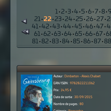
1
·
2
·
3
·
4
·
5
·
6
·
7
·
8
·
21
·
22
·
23
·
24
·
25
·
26
·
27
·
2
41
·
42
·
43
·
44
·
45
·
46
·
47
·
4
61
·
62
·
63
·
64
·
65
·
66
·
67
·
6
81
·
82
·
83
·
84
·
85
·
86
·
87
·
8
Auteur :
Dimberton - Alexis Chabert
EAN/ISBN :
9782822211062
Prix :
14,95 €
Date de sortie :
30/09/2015
Nombre de pages :
80