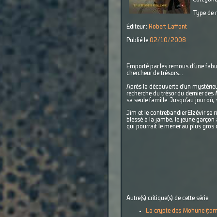
Type de r
Éditeur :
Robert Laffont
Publié le
02/10/2008
Emporté par les remous d’une fabul
chercheur de trésors...
Après la découverte d’un mystérieux
recherche du trésor du dernier des
sa seule famille. Jusqu’au jour où, 
Jim et le contrebandier Elzévir se r
blessé à la jambe, le jeune garçon a
qui pourrait le mener au plus gro
Autre(s) critique(s) de cette série
La crypte des Mohune (tom