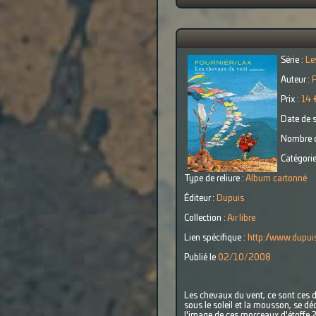
Série :
Le
Auteur :
F
Prix :
14 
Date de s
Nombre d
Catégorie
Type de reliure :
Album cartonné
Éditeur :
Dupuis
Collection :
Air libre
Lien spécifique :
http://www.dupuis
Publié le
02/10/2008
Les chevaux du vent, ce sont ces d
sous le soleil et la mousson, se dé
l'image de ces morceaux d'étoffe ? 