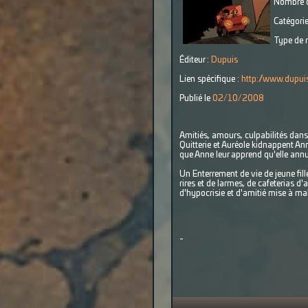
Nombre d
Catégorie
Type de r
Éditeur :
Dupuis
Lien spécifique :
http://www.dupuis
Publié le
02/10/2008
Amitiés, amours, culpabilités dans
Quitterie et Auréole kidnappent An
que Anne leur apprend qu'elle ann
Un Enterrement de vie de jeune fill
rires et de larmes, de cafeterias d
d'hypocrisie et d'amitié mise à mal
-