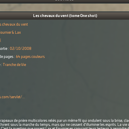
Les chevaux du vent (tome One shot)
s chevaux du vent
ournier & Lax
€
ortie :
02/10/2008
e pages :
64 pages couleurs
 :
Tranche de Vie
.com/servlet/...
rapeaux de prière multicolores reliés par un même fil qui ondulent sous la brise, cl
chirent sous la marche du temps, mais qui ne cessent d'illuminer les esprits. La vie
C'est la question que posent Lax et Fournier en conviant leurs lecteurs à rejoindre d