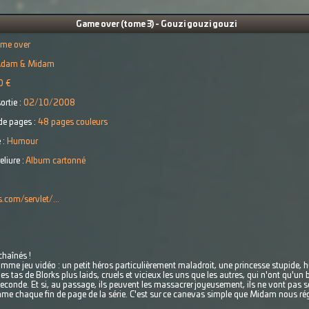
Game over (tome 3) - Gouzi gouzi gouzi
me over
Adam & Midam
0 €
ortie :
02/10/2008
e pages :
48 pages couleurs
 :
Humour
eliure :
Album cartonné
.com/servlet/...
chaînés !
comme jeu vidéo : un petit héros particulièrement maladroit, une princesse stupide, 
 tas de Blorks plus laids, cruels et vicieux les uns que les autres, qui n'ont qu'un bu
seconde. Et si, au passage, ils peuvent les massacrer joyeusement, ils ne vont pas s
thme chaque fin de page de la série. C'est sur ce canevas simple que Midam nous ré