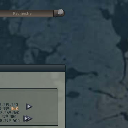
8
·
319
·
320
8
·
339
·
340
58
·
359
·
360
·
379
·
380
98
·
399
·
400