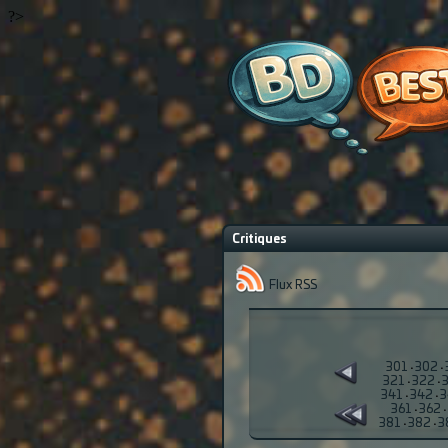
?>
Critiques
Flux RSS
301
·
302
·
321
·
322
·
341
·
342
·
3
361
·
362
·
381
·
382
·
3