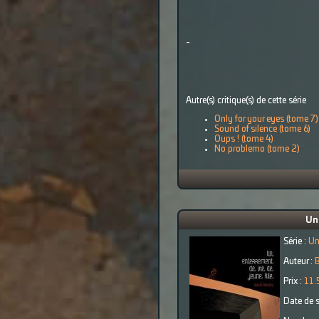
-
Autre(s) critique(s) de cette série
Only for your eyes (tome 7)
Sound of silence (tome 6)
Oups ! (tome 4)
No problemo (tome 2)
Un 
Série :
Un
Auteur :
B
Prix :
11.
Date de s