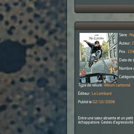
Série :
No
Auteur :
D
Prix :
15
Date de s
Nombre d
Catégorie
Type de reliure :
Album cartonné
Éditeur :
Le Lombard
Publié le
02/10/2008
Entre une sœur absente et un petit f
échappatoire. Gestes d’agressivité 