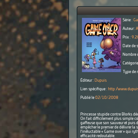
Série :
Ga
Auteur :
Prix :
9.2
Date de s
Nombre d
Catégorie
Type de r
Éditeur :
Dupuis
Lien spécifique :
http://www.dupuis
Publié le
02/10/2008
Princesse stupide contre Blorks dé
On fait difficilement plus simple 
gaffeuse que son sauveur et puis des
empêcher le premier de délivrer la 
l'inéluctable « Game over » qui ry
efficacité redoutable.