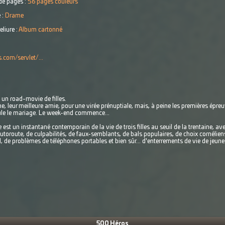
e pages :
56 pages couleurs
 :
Drame
eliure :
Album cartonné
.com/servlet/...
 un road-movie de filles.
ne, leur meilleure amie, pour une virée prénuptiale, mais, à peine les premières ép
ule le mariage. Le week-end commence...
e est un instantané contemporain de la vie de trois filles au seuil de la trentaine, a
'autoroute, de culpabilités, de faux-semblants, de bals populaires, de choix cornélien
, de problèmes de téléphones portables et bien sûr... d'enterrements de vie de jeune f
500 Héros