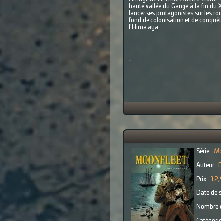
haute vallée du Gange à la fin du 
lancer ses protagonistes sur les rou
fond de colonisation et de conquêt
l'Himalaya.
-
Série :
Mo
Auteur :
Prix :
12,
Date de s
Nombre d
Catégorie