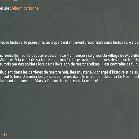
eliure :
Album cartonné
euse histoire, le jeune Jim, au départ enfant aventureux mais sans histoires, va de
 médaillon sur la dépouille de John Le Noir, ancien seigneur du village de Moonfleet
 Mohune. À la mort de sa tante, il a trouvé refuge malgré lui auprès des contreband
surpris par des soldats lors d’une livraison de marchandises, il est contraint de fuir…
éfugient dans les carrières de marbre noir, lieu mystérieux chargé d’histoire et de su
 tout le loisir d’étudier les versets contenus dans le médaillon de John Le Noir. Il est
s diamant du monde… Mais à l’approche du trésor, la mort rôde…
e 1)