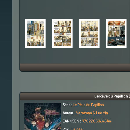
Le Rêve du Papillon 
Série :
Le Rêve du Papillon
Auteur :
Marazano & Luo Yin
EAN/ISBN :
9782205064544
Prix :
13.99 €