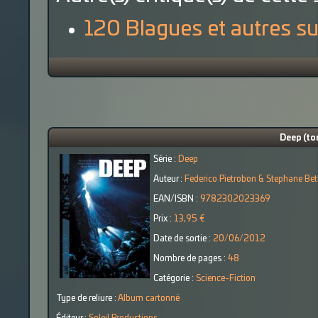
120 Blagues et autres su
Deep (to
Série :
Deep
Auteur :
Federico Pietrobon & Stephane Be
EAN/ISBN :
9782302023369
Prix :
13,95 €
Date de sortie :
20/06/2012
Nombre de pages :
48
Catégorie :
Science-Fiction
Type de reliure :
Album cartonné