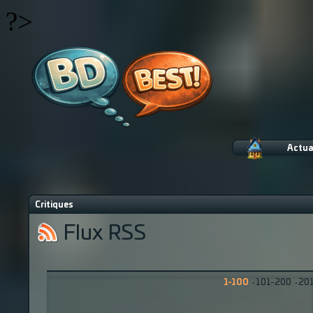
?>
Actua
Critiques
Flux RSS
1-100
·
101-200
·
20