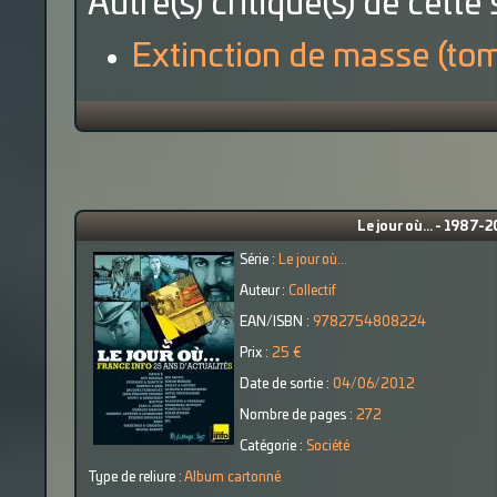
Autre(s) critique(s) de cette 
Extinction de masse (to
Le jour où... - 1987-2
Série :
Le jour où...
Auteur :
Collectif
EAN/ISBN :
9782754808224
Prix :
25 €
Date de sortie :
04/06/2012
Nombre de pages :
272
Catégorie :
Société
Type de reliure :
Album cartonné