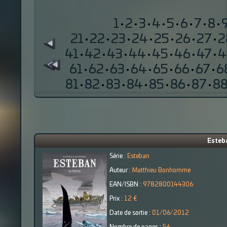
1
·
2
·
3
·
4
·
5
·
6
·
7
·
8
·
21
·
22
·
23
·
24
·
25
·
26
·
27
·
2
41
·
42
·
43
·
44
·
45
·
46
·
47
·
4
61
·
62
·
63
·
64
·
65
·
66
·
67
·
6
81
·
82
·
83
·
84
·
85
·
86
·
87
·
8
Esteba
Série :
Esteban
Auteur :
Matthieu Bonhomme
EAN/ISBN :
9782800144306
Prix :
12 €
Date de sortie :
01/06/2012