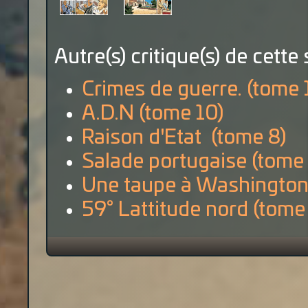
Autre(s) critique(s) de cette 
Crimes de guerre. (tome 
A.D.N (tome 10)
Raison d'Etat (tome 8)
Salade portugaise (tome 
Une taupe à Washington
59° Lattitude nord (tome