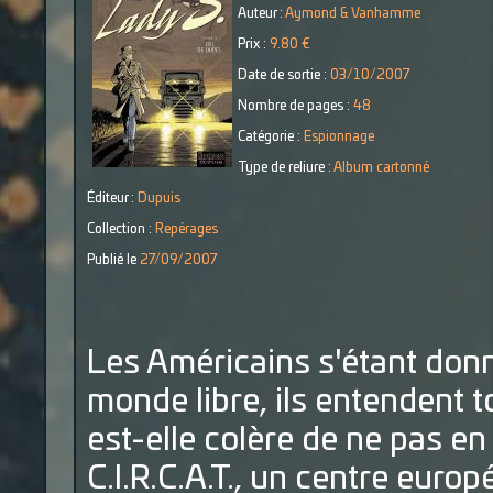
Auteur :
Aymond & Vanhamme
Prix :
9.80 €
Date de sortie :
03/10/2007
Nombre de pages :
48
Catégorie :
Espionnage
Type de reliure :
Album cartonné
Éditeur :
Dupuis
Collection :
Repérages
Publié le
27/09/2007
Les Américains s'étant donn
monde libre, ils entendent to
est-elle colère de ne pas en
C.I.R.C.A.T., un centre europ