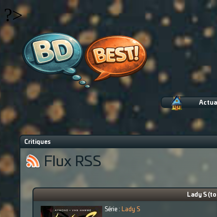
?>
Actua
Critiques
Flux RSS
Lady S (to
Série :
Lady S