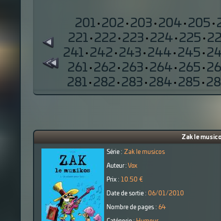
201
·
202
·
203
·
204
·
205
·
221
·
222
·
223
·
224
·
225
·
2
241
·
242
·
243
·
244
·
245
·
2
261
·
262
·
263
·
264
·
265
·
2
281
·
282
·
283
·
284
·
285
·
28
Zak le musico
Série :
Zak le musicos
Auteur :
Vox
Prix :
10.50 €
Date de sortie :
06/01/2010
Nombre de pages :
64