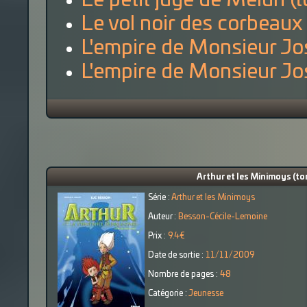
Le petit juge de Melun (
Le vol noir des corbeaux
L'empire de Monsieur Jo
L'empire de Monsieur Jo
Arthur et les Minimoys (to
Série :
Arthur et les Minimoys
Auteur :
Besson-Cécile-Lemoine
Prix :
9.4€
Date de sortie :
11/11/2009
Nombre de pages :
48
Catégorie :
Jeunesse