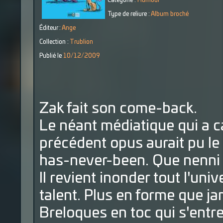
Catégorie :
Humour
Type de reliure :
Album broché
Éditeur :
Ange
Collection :
Trublion
Publié le
10/12/2009
Zak fait son come-back.
Le néant médiatique qui a ca
précédent opus aurait pu le
has-never-been. Que nenni 
Il revient inonder tout l'u
talent. Plus en forme que ja
Breloques en toc qui s'entr