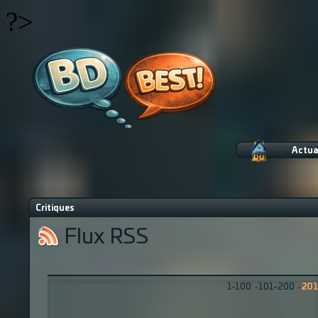
?>
Actua
Critiques
Flux RSS
1-100
·
101-200
·
201