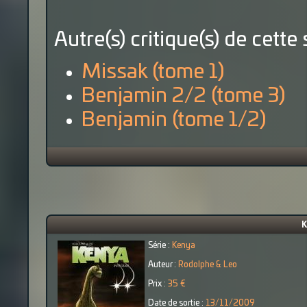
Autre(s) critique(s) de cette 
Missak (tome 1)
Benjamin 2/2 (tome 3)
Benjamin (tome 1/2)
K
Série :
Kenya
Auteur :
Rodolphe & Leo
Prix :
35 €
Date de sortie :
13/11/2009