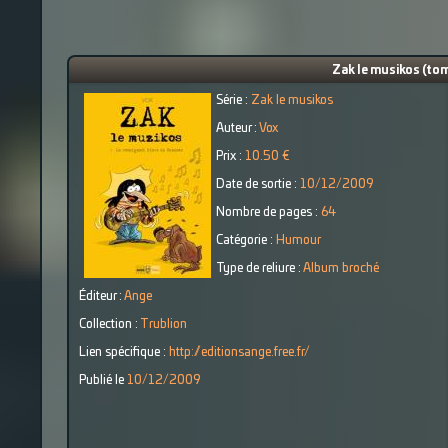
Zak le musikos (tom
Série :
Zak le musikos
Auteur :
Vox
Prix :
10.50 €
Date de sortie :
10/12/2009
Nombre de pages :
64
Catégorie :
Humour
Type de reliure :
Album broché
Éditeur :
Ange
Collection :
Trublion
Lien spécifique :
http://editionsange.free.fr/
Publié le
10/12/2009