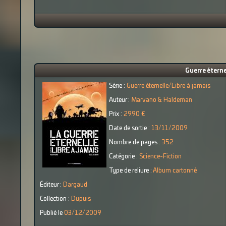
Guerre éterne
Série :
Guerre éternelle/Libre à jamais
Auteur :
Marvano & Haldeman
Prix :
29.90 €
Date de sortie :
13/11/2009
Nombre de pages :
352
Catégorie :
Science-Fiction
Type de reliure :
Album cartonné
Éditeur :
Dargaud
Collection :
Dupuis
Publié le
03/12/2009