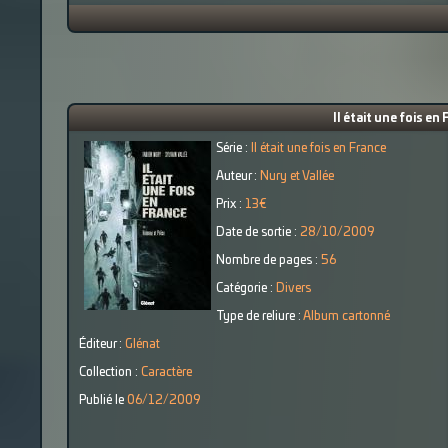
Il était une fois en
Série :
Il était une fois en France
Auteur :
Nury et Vallée
Prix :
13€
Date de sortie :
28/10/2009
Nombre de pages :
56
Catégorie :
Divers
Type de reliure :
Album cartonné
Éditeur :
Glénat
Collection :
Caractère
Publié le
06/12/2009