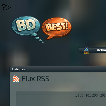
?>
Actua
Critiques
Flux RSS
1-100
·
101-200
·
201