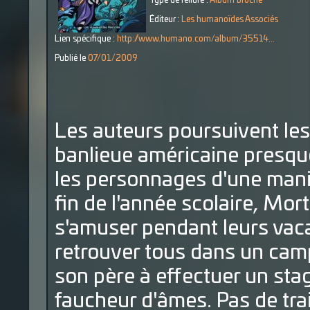
Type de reliure :
Album broché
Éditeur :
Les humanoïdes Associés
Lien spécifique :
http://www.humano.com/album/35514...
Publié le
07/01/2009
Les auteurs poursuivent les
banlieue américaine presqu
les personnages d'une maniè
fin de l'année scolaire, Mor
s'amuser pendant leurs vacan
retrouver tous dans un camp
son père à effectuer un sta
faucheur d'âmes. Pas de trai