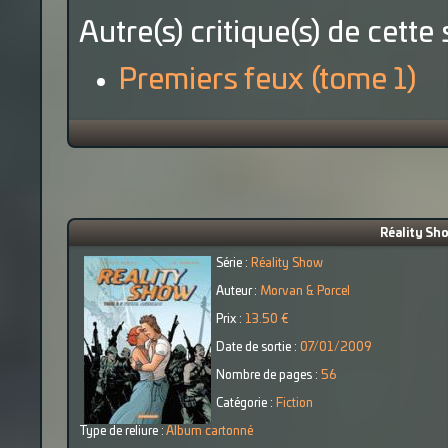
Autre(s) critique(s) de cette 
Premiers feux (tome 1)
Réality Sho
Série :
Réality Show
Auteur :
Morvan & Porcel
Prix :
13.50 €
Date de sortie :
07/01/2009
Nombre de pages :
56
Catégorie :
Fiction
Type de reliure :
Album cartonné