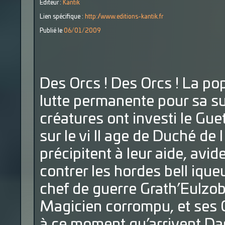
Éditeur :
Kantik
Lien spécifique :
http://www.editions-kantik.fr
Publié le
06/01/2009
Des Orcs ! Des Orcs ! La p
lutte permanente pour sa s
créatures ont investi le Gue
sur le vi ll age de Duché de
précipitent à leur aide, avid
contrer les hordes bell ique
chef de guerre Grath’Eulzo
Magicien corrompu, et ses G
à ce moment qu’arrivent Dar