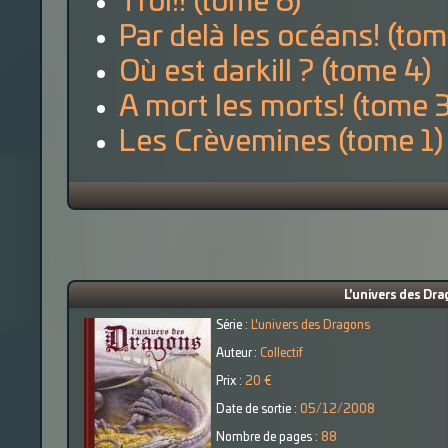
Trol!! (tome 6)
Par delà les océans! (tom
Où est darkill ? (tome 4)
A mort les morts! (tome 3
Les Crèvemines (tome 1)
L'univers des Dra
Série :
L'univers des Dragons
Auteur :
Collectif
Prix :
20 €
Date de sortie :
05/12/2008
Nombre de pages :
88