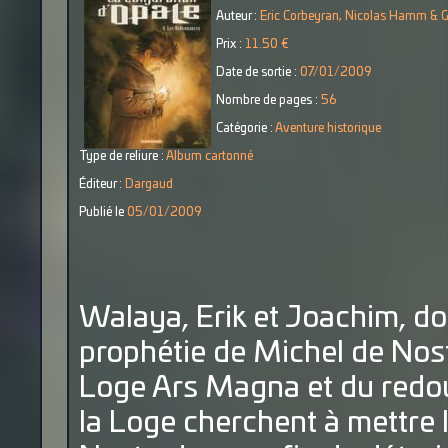
Auteur :
Eric Corbeyran, Nicolas Hamm & 
Prix :
11.50 €
Date de sortie :
07/01/2009
Nombre de pages :
56
Catégorie :
Aventure historique
Type de reliure :
Album cartonné
Éditeur :
Dargaud
Publié le
05/01/2009
Walaya, Erik et Joachim, don
prophétie de Michel de Nost
Loge Ars Magna et du redo
la Loge cherchent à mettre 