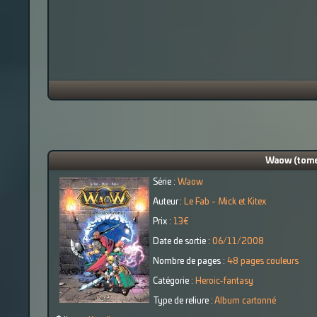
Waow (tome 
Série :
Waow
Auteur :
Le Fab - Mick et Kitex
Prix :
13€
Date de sortie :
06/11/2008
Nombre de pages :
48 pages couleurs
Catégorie :
Heroic-fantasy
Type de reliure :
Album cartonné