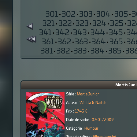
301
·
302
·
303
·
304
·
305
·
3
321
·
322
·
323
·
324
·
325
·
32
341
·
342
·
343
·
344
·
345
·
34
361
·
362
·
363
·
364
·
365
·
36
381
·
382
·
383
·
384
·
385
·
38
Mortis Junio
Série :
Mortis Junior
Auteur :
Whitta & Naifeh
Prix :
17.45 €
Date de sortie :
07/01/2009
Catégorie :
Humour