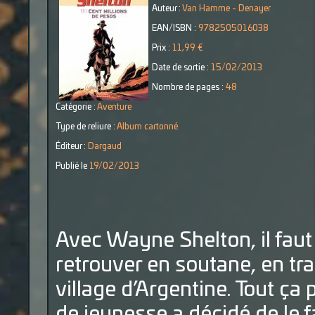
Auteur :
Van Hamme - Denayer
EAN/ISBN :
9782505016038
Prix :
11,99 €
Date de sortie :
15/02/2013
Nombre de pages :
48
Catégorie :
Aventure
Type de reliure :
Album cartonné
Éditeur :
Dargaud
Publié le
19/02/2013
Avec Wayne Shelton, il faut 
retrouver en soutane, en tra
village d’Argentine. Tout ç
de jeunesse a décidé de le f