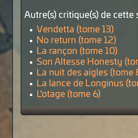
Autre(s) critique(s) de cette 
Vendetta (tome 13)
No return (tome 12)
La rançon (tome 10)
Son Altesse Honesty (to
La nuit des aigles (tome 
La lance de Longinus (t
L'otage (tome 6)