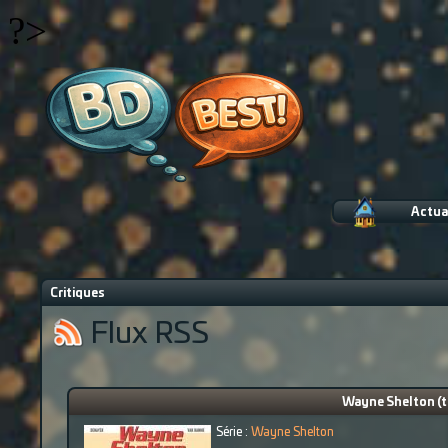
?>
Actua
Critiques
Flux RSS
Wayne Shelton (to
Série :
Wayne Shelton