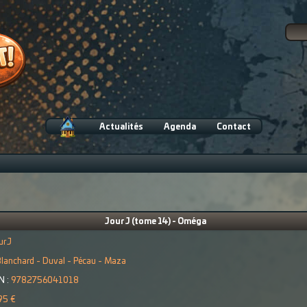
Actualités
Agenda
Contact
Jour J (tome 14) - Oméga
ur J
lanchard - Duval - Pécau - Maza
N :
9782756041018
95 €