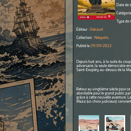
Date de s
Catégorie
Type de r
Éditeur :
Delcourt
Collection :
Néopolis.
Publié le
29/09/2013
Depuis huit ans, à la suite du coup
adversaire, la seule démocratie en
Saint-Exupéry au-dessus de la Manc
Retour au vingtième siècle pour ce 
abordable pour le grand public par 
grâce à cette nouvelle aventure. L
Maza (un choix judicieux) convient p