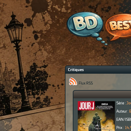
?>
Critiques
Flux RSS
Série :
Jo
Auteur :
B
EAN/ISB
Prix :
14,