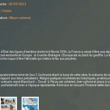
ortie :
18/09/2013
 :
Fiction
eliure :
Album cartonné
 d'État des ligues d'extrême droite le 6 février 1934, la France a cessé d'être une ré
core existante en Europe : la Grande-Bretagne. L'Europe est au bord du gouffre. La d
he risque d'être l'étincelle qui mettra le feu aux poudres.
quatorzième tome de Jour J. L’uchronie étant la base de cette série, le scénario de c
rapport aux deux précédents. Malgré quelques incohérences historiques, je retrouve l
e scénario signé Blanchard – Duval & Pécau est cohérent, bien rythmé et plaira à un
arfaitement bien à l’époque représentée. A lire tout en laissant l’histoire réelle dan