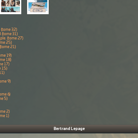
. (tome 32)
3 (tome 31)
ple. (tome 27)
ome 25)
(tome 21)
ome 19)
ome 18)
me 17)
e 15)
11)
tome 9)
tome 6)
me 5)
tome 2)
ome 1)
Bertrand Lepage