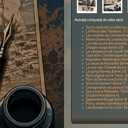
Autre(s) critique(s) de cette série
Sur la route de Los Alamos
Le Prince des Ténèbres. 3/
Les ombres de Constantino
Notre Dame de Londres (t
Le crépuscule des damnés 
Dragon rouge (tome 20)
La vengeance de Jaurès (t
Opération Charlemagne (t
Napoléon Washington (to
La secte de Nazareth (tom
La nuit des Tuileries (tome 
Le gang Kenedy (tome 10)
Apocalypse sur le Texas. (
Paris brûle encore (tome 8)
Vive L'Empereur ! (tome 7)
L'imagination au pouvoir (
Qui a tué le Président ? (to
Octobre Noir (tome 4)
Septembre Rouge (tome 3)
Paris, secteur soviétique (
Les Russes sur la Lune ! (t