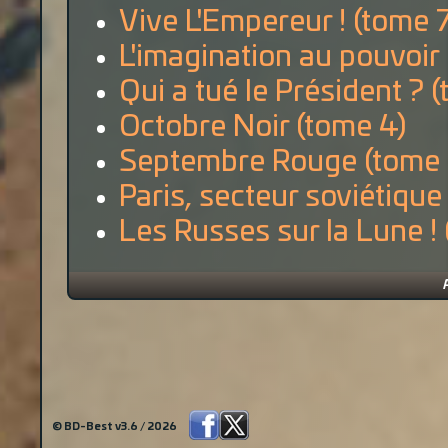
Vive L'Empereur ! (tome 
L'imagination au pouvoir
Qui a tué le Président ? 
Octobre Noir (tome 4)
Septembre Rouge (tome 
Paris, secteur soviétique
Les Russes sur la Lune ! 
© BD-Best v3.6 / 2026