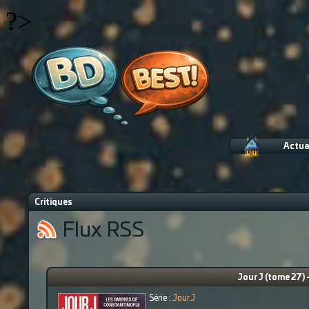
?>
Actua
Critiques
Flux RSS
Jour J (tome 27)
Série :
Jour J