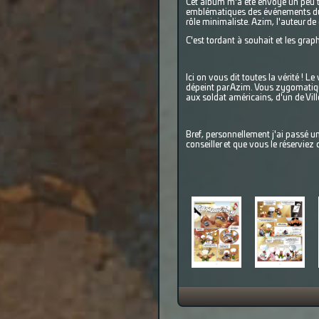
Cet album m'a été envoyé un peu t
emblématiques des événements du 
rôle minimaliste. Azim, l'auteur de 
C'est tordant à souhait et les gra
Ici on vous dit toutes la vérité ! L
dépeint par Azim. Vous zygomatiqu
aux soldat américains, d'un de Vil
Bref, personnellement j'ai passé u
conseiller et que vous le réserviez 