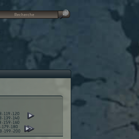
8
·
119
·
120
8
·
139
·
140
8
·
159
·
160
·
179
·
180
8
·
199
·
200