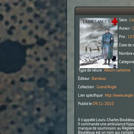
Série :
L'
Auteur :
C
Prix :
13,
Date de s
Nombre d
Catégorie
Type de reliure :
Album cartonné
Éditeur :
Bamboo
Collection :
Grand Angle
Lien spécifique :
http://www.angle.f
Publié le
09/11/2010
Il s'appelle Louis-Charles Boutelo
Il commande une ambulance hippomo
manque de soumission au Règlem
Bouteloup est un nom qui compte en