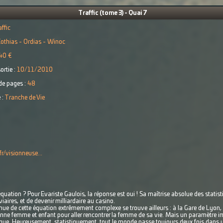
Traffic (tome 3) - Quai 7
ffic
othias - Ordias - Winoc
40 €
ortie :
10/11/2010
e pages :
48
 :
Tranche de Vie
r/visionneuse...
équation ? Pour Evariste Gaulois, la réponse est oui ! Sa maîtrise absolue des statist
viaires, et de devenir milliardaire au casino.
nnue de cette équation extrêmement complexe se trouve ailleurs : à la Gare de Lyon,
onne femme et enfant pour aller rencontrer la femme de sa vie. Mais un paramètre im
ue. Heureusement, statistiquement, tout le monde passe toujours deux fois dans u