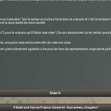
e insensible ! Soit le lecteur accroche à fond dans le scénario et c'est le bonheur tot
t la dure réalité de notre société.
/5 pour le scénario qu'il fallait oser créer ! (Je suis absolument sur et certain que 
, une porte reste entrouverte afin de créer une suite...
um particulièrement agréable à lire pour les fans de représentation originale et parfo
Alain H.
Il était une fois en France. (tome 4) - Aux armes, citoyens !