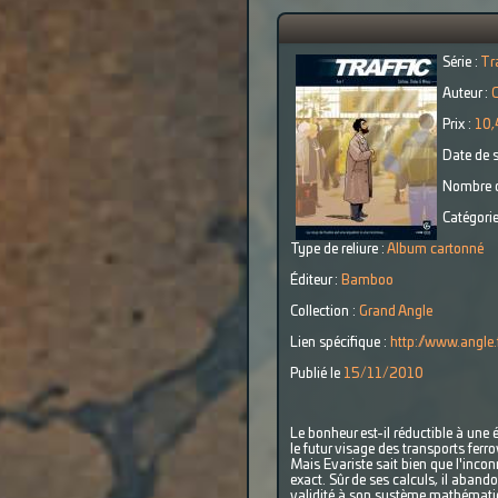
Série :
Tra
Auteur :
C
Prix :
10,
Date de s
Nombre d
Catégorie
Type de reliure :
Album cartonné
Éditeur :
Bamboo
Collection :
Grand Angle
Lien spécifique :
http://www.angle.f
Publié le
15/11/2010
Le bonheur est-il réductible à une 
le futur visage des transports ferro
Mais Evariste sait bien que l'inco
exact. Sûr de ses calculs, il aband
validité à son système mathématiq