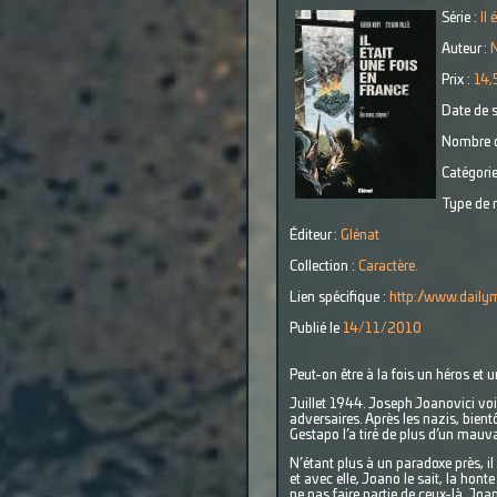
Série :
Il 
Auteur :
N
Prix :
14,
Date de s
Nombre d
Catégorie
Type de r
Éditeur :
Glénat
Collection :
Caractère.
Lien spécifique :
http://www.daily
Publié le
14/11/2010
Peut-on être à la fois un héros et 
Juillet 1944. Joseph Joanovici voit
adversaires. Après les nazis, bient
Gestapo l’a tiré de plus d’un mauva
N’étant plus à un paradoxe près, il
et avec elle, Joano le sait, la hont
ne pas faire partie de ceux-là, Jo