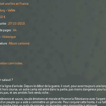
était une fois en France.
ury - Vallée
50 €
ortie :
27/10/2010
e pages :
64
 :
Historique
eliure :
Album cartonné
motion.com/video...
un salaud ?
 la ligne d’arrivée. Depuis le début de la guerre, il court, pour avoir toujours une lo
ôt hors course, un autre camp est entré dans la partie, pas moins dangereux pour lui 
is pas, et ses amitiés l’ont rendu riche…
 dénonce et sauve, ravale émotions et morale et finance la Résistance avec l’argent d
e d’un peuple qui a aidé à commettre un génocide. Pour conjurer cette honte, il va fal
ano tombe dans un puits de noirceur, où le pardon sera impossible à retrouver.