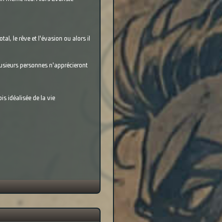
al, le rêve et l'évasion ou alors il
plusieurs personnes n'apprécieront
is idéalisée de la vie