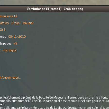
L'ambulance 13 (tome 1) - Croix de sang
ambulance 13
othias - Ordas - Mounier
50 €
ortie :
03/11/2010
e pages :
48
 :
Historique
r/visionneuse...
up. Fraîchement diplômé de la Faculté de Médecine, il se retrouve en première ligne
bile, surnommée l'As de Pique parce qu'elle est connue aussi bien pour le courage
ent.
 politique, car le baron Horace, père de Louis, est député, lieutenant-colonel et pr