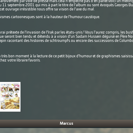
ardivement par voie de presse mais cela n'empêche pas d'en parler.Voici un melti
11 septembre 2001 qui mis à part le titre de l'album ou sont évoqués Georges Bu
cet ouvrage irrésistible nous offre sa vision de l'axe du mal.
phismes cartoonesques sont à la hauteur de l'humour caustique.
e vrai prétexte de l'invasion de l'Irak par les états-unis ! Vous l'aurez compris, les b
e seront bien tendu et détendu à a vision d'un Sadam Hussein déguisé en Père Noë
lepin racontant des histoires de schtroumpfs ou encore des successions de Columbo
n très bon moment à la lecture de ce petit bijoux d'humour et de graphismes saisiss
chez votre libraire favoris.
Marcus