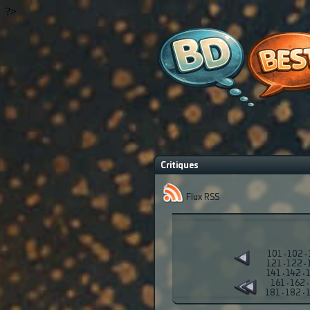
?>
Critiques
Flux RSS
101
·
102
·
121
·
122
·
141
·
142
·
161
·
162
·
181
·
182
·