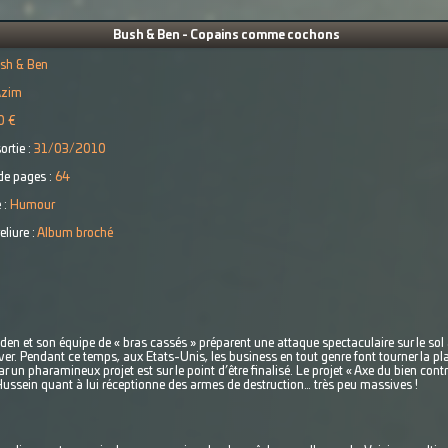
Bush & Ben - Copains comme cochons
sh & Ben
Azim
0 €
ortie :
31/03/2010
e pages :
64
 :
Humour
eliure :
Album broché
en et son équipe de « bras cassés » préparent une attaque spectaculaire sur le sol
. Pendant ce temps, aux Etats-Unis, les business en tout genre font tourner la pla
r un pharamineux projet est sur le point d’être finalisé. Le projet « Axe du bien con
ussein quant à lui réceptionne des armes de destruction… très peu massives !