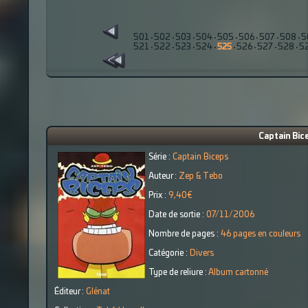
501
·
502
·
503
·
504
·
505
·
506
·
507
·
508
·
5
521
·
522
·
523
·
524
·
525
·
526
·
527
·
528
·
5
Captain Bice
Série :
Captain Biceps
Auteur :
Zep & Tebo
Prix :
9,40€
Date de sortie :
07/11/2006
Nombre de pages :
46 pages en couleurs
Catégorie :
Divers
Type de reliure :
Album cartonné
Éditeur :
Glénat