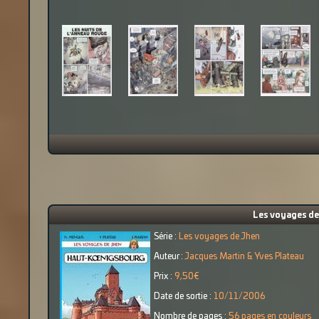
Les voyages de
Série :
Les voyages de Jhen
Auteur :
Jacques Martin & Yves Plateau
Prix :
9,50€
Date de sortie :
10/11/2006
Nombre de pages :
56 pages en couleurs