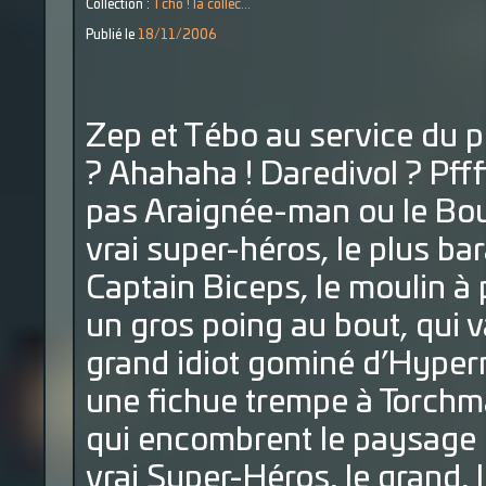
Collection :
Tchô ! la collec...
Publié le
18/11/2006
Zep et Tébo au service du p
? Ahahaha ! Daredivol ? Pfff
pas Araignée-man ou le Bouf
vrai super-héros, le plus ba
Captain Biceps, le moulin à p
un gros poing au bout, qui 
grand idiot gominé d’Hyperm
une fichue trempe à Torchma
qui encombrent le paysage d
vrai Super-Héros, le grand, l