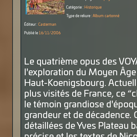
Catégorie :
Historique
Type de reliure :
Album cartonné
Éditeur :
Casterman
Publié le
16/11/2006
Le quatrième opus des VO
l'exploration du Moyen Âge a
Haut-Koenigsbourg. Actuelle
plus visités de France, ce “
le témoin grandiose d'époqu
grandeur et de décadence. C
détaillées de Yves Plateau 
précise et les textes de Ni