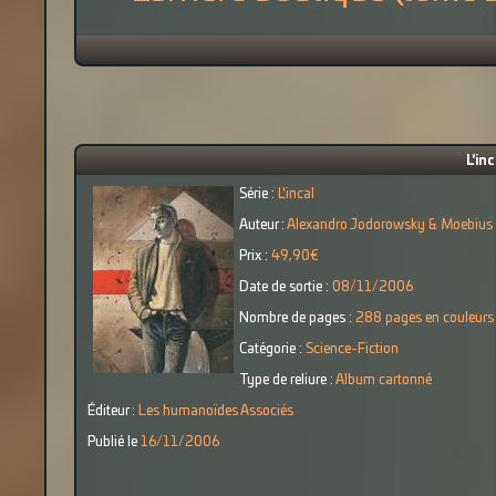
L'inc
Série :
L'incal
Auteur :
Alexandro Jodorowsky & Moebius
Prix :
49,90€
Date de sortie :
08/11/2006
Nombre de pages :
288 pages en couleurs
Catégorie :
Science-Fiction
Type de reliure :
Album cartonné
Éditeur :
Les humanoïdes Associés
Publié le
16/11/2006