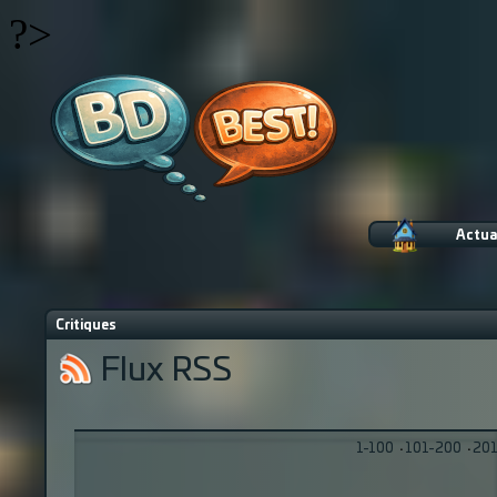
?>
Actua
Critiques
Flux RSS
1-100
·
101-200
·
201