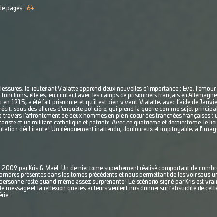
e pages :
64
essures, le lieutenant Vialatte apprend deux nouvelles d’importance : Eva, l’amour 
s fonctions, elle est en contact avec les camps de prisonniers français en Allemagne. 
en 1915, a été fait prisonnier et qu’il est bien vivant. Vialatte, avec l’aide de Janv
 récit, sous des allures d’enquête policière, qui prend la guerre comme sujet principa
 à travers l’affrontement de deux hommes en plein coeur des tranchées françaises : u
tariste et un militant catholique et patriote. Avec ce quatrième et dernier tome, le li
ntation déchirante ! Un dénouement inattendu, douloureux et impitoyable, à l'image
.
 en 2009 par Kris & Maël. Un dernier tome superbement réalisé comportant de nomb
 d’ombres présentes dans les tomes précédents et nous permettant de les voir sous 
e personne reste quand même assez surprenante ! Le scénario signé par Kris est vr
t le message et la réflexion que les auteurs veulent nos donner sur l’absurdité de ce
rie.