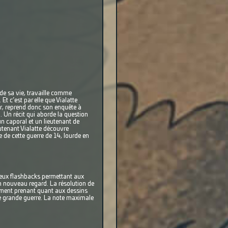
de sa vie, travaille comme
Et c’est par elle que Vialatte
ier, reprend donc son enquête à
l. Un récit qui aborde la question
n caporal et un lieutenant de
eutenant Vialatte découvre
 de cette guerre de 14, lourde en
reux flashbacks permettant aux
un nouveau regard. La résolution de
aiment prenant quant aux dessins
tte grande guerre. La note maximale