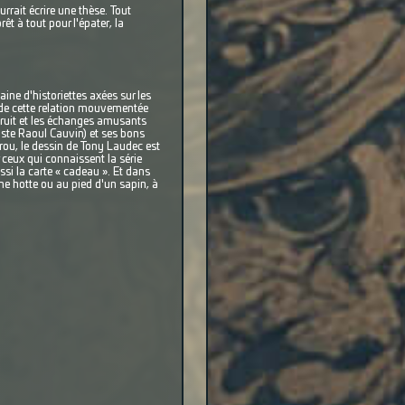
rrait écrire une thèse. Tout
t à tout pour l'épater, la
aine d'historiettes axées sur les
 de cette relation mouvementée
struit et les échanges amusants
riste Raoul Cauvin) et ses bons
irou, le dessin de Tony Laudec est
ceux qui connaissent la série
ussi la carte « cadeau ». Et dans
ne hotte ou au pied d'un sapin, à