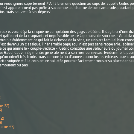
ur vous ignore superbement ? Voilà bien une question au sujet de laquelle Cédric pou
n n'est apparemment pas prête à succomber au charme de son camarade, pourtant prê
e rire, mais souvent à ses dépens !
eux », voici déjà la cinquième compilation des gags de Cédric. Il s'agit ici d'une diz
 gaffeur et de la craquante et imprévisible petite Japonaise de son coeur. Au-delà
etrouve évidemment ce qui fait la richesse de la série, un univers familial bien con
, c'est devenu un classique, l'inénarrable papy (qui n'est pas sans rappeler le...scéna
e ce qui anime le « couple-vedette ». Cédric constitue une valeur sûre du journal Sp
que Raoul Cauvin s'y montre généralement à son meilleur niveau. Evidemment, pour 
a qu'un intérêt très limité, mais comme la fin d'année approche, les éditeurs jouent a
tte soignée et à la couverture pailletée pourrait facilement trouver sa place dans u
. amoureux ou pas !
)
me 27)
5)
 2)
3)
(tome HS)