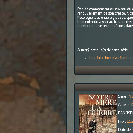
Pas de changement au niveau du des
renouvellement de son créateur, cel
l’écologie tout entière y passe, que
bien entendu à voir au travers des
d’entre nous se reconnaîtrons dans 
Autre(s) critique(s) de cette série
Les Bidochon n'arrêtent pa
Série :
No
Auteur :
K
EAN/ISB
Prix :
16,
Date de s