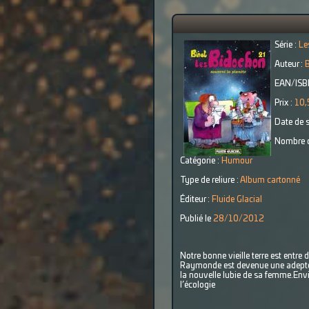
Série :
Le
Auteur :
B
EAN/ISB
Prix :
10,
Date de s
Nombre d
Catégorie :
Humour
Type de reliure :
Album cartonné
Éditeur :
Fluide Glacial
Publié le
28/10/2012
Notre bonne vieille terre est ent
Raymonde est devenue une adepte 
la nouvelle lubie de sa femme.Envi
l’écologie