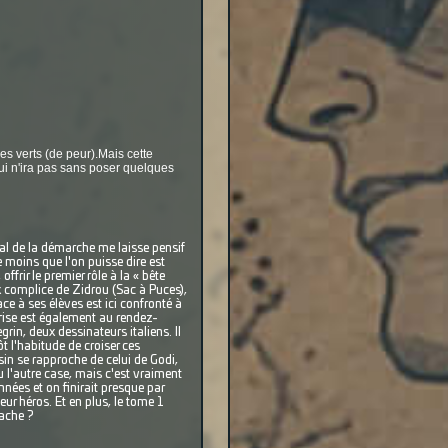
ves verts (de peur).Mais cette
ui n'ira pas sans poser quelques
al de la démarche me laisse pensif
le moins que l'on puisse dire est
ffrir le premier rôle à la « bête
ux complice de Zidrou (Sac à Puces),
ce à ses élèves est ici confronté à
prise est également au rendez-
in, deux dessinateurs italiens. Il
t l'habitude de croiser ces
sin se rapproche de celui de Godi,
u l'autre case, mais c'est vraiment
nées et on finirait presque par
leur héros. Et en plus, le tome 1
tache ?