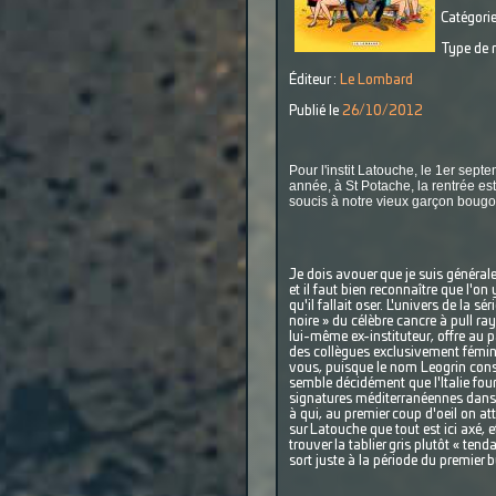
Catégorie
Type de r
Éditeur :
Le Lombard
Publié le
26/10/2012
Pour l'instit Latouche, le 1er septe
année, à St Potache, la rentrée es
soucis à notre vieux garçon bougon
Je dois avouer que je suis général
et il faut bien reconnaître que l'on
qu'il fallait oser. L'univers de la s
noire » du célèbre cancre à pull ra
lui-même ex-instituteur, offre au p
des collègues exclusivement fémini
vous, puisque le nom Leogrin const
semble décidément que l'Italie four
signatures méditerranéennes dans un
à qui, au premier coup d'oeil on at
sur Latouche que tout est ici axé,
trouver la tablier gris plutôt « ten
sort juste à la période du premier 