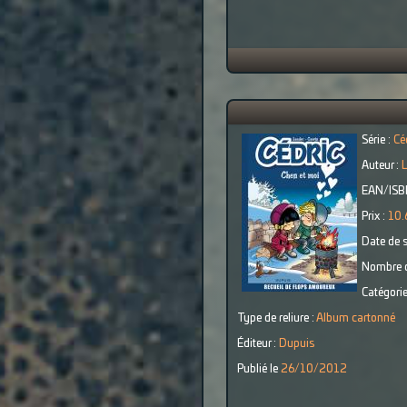
Série :
Cé
Auteur :
EAN/ISB
Prix :
10.
Date de s
Nombre d
Catégorie
Type de reliure :
Album cartonné
Éditeur :
Dupuis
Publié le
26/10/2012