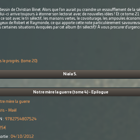
sin de Christian Binet. Alors que l’on aurait pu craindre un essoufflement de la sé
ui-ci arrive toujours à étonner son lectorat avec de nouvelles idées ! Et ce tome 21
 ce soit avec le tri sélectif, les maisons vertes, le covoiturage, les ampoules économ
 yeux de Robert et Raymonde, ce qui apporte cette note particulièrement savoureus
certaines situations évoquées par cet album (tri sélectif)! À vous procurer d’urgence
s le progrès. (tome 20)
Niala S.
Notre mère la guerre (tome 4) - Epilogue
tre mère la guerre
ris - Maël
N :
9782754807524
25€
ortie :
04/10/2012