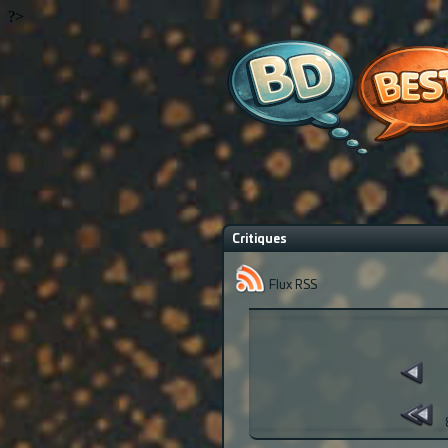
?>
Critiques
Flux RSS