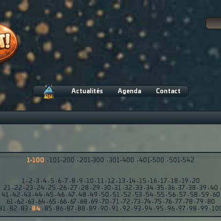
Actualités
Agenda
Contact
1-100
·
101-200
·
201-300
·
301-400
·
401-500
·
501-542
1
·
2
·
3
·
4
·
5
·
6
·
7
·
8
·
9
·
10
·
11
·
12
·
13
·
14
·
15
·
16
·
17
·
18
·
19
·
20
21
·
22
·
23
·
24
·
25
·
26
·
27
·
28
·
29
·
30
·
31
·
32
·
33
·
34
·
35
·
36
·
37
·
38
·
39
·
40
41
·
42
·
43
·
44
·
45
·
46
·
47
·
48
·
49
·
50
·
51
·
52
·
53
·
54
·
55
·
56
·
57
·
58
·
59
·
60
61
·
62
·
63
·
64
·
65
·
66
·
67
·
68
·
69
·
70
·
71
·
72
·
73
·
74
·
75
·
76
·
77
·
78
·
79
·
80
81
·
82
·
83
·
84
·
85
·
86
·
87
·
88
·
89
·
90
·
91
·
92
·
93
·
94
·
95
·
96
·
97
·
98
·
99
·
10