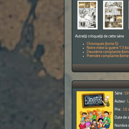
Autre(s) critique(s) de cette série
Chroniques (tome 5)
Notre mère la guerre T.3 (t
Deuxième complainte (tom
Première complainte (tome
Série :
L'
Auteur :
L
Prix :
10.
Date de s
Nombre d