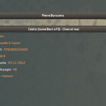
Pierre Burssens
Cédric (tome Best of 5) - Chen et moi
dric
Laudec & Cauvin
N :
9782800154503
60 €
ortie :
09/11/2012
e pages :
48
 :
Humour