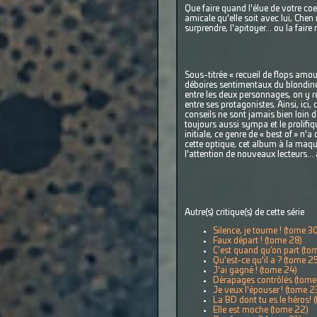
Que faire quand l'élue de votre coe
amicale qu'elle soit avec lui, Che
surprendre, l'apitoyer... ou la fair
Sous-titrée « recueil de flops amour
déboires sentimentaux du blondinet
entre les deux personnages, on y r
entre ses protagonistes. Ainsi, ici
conseils ne sont jamais bien loin d
toujours aussi sympa et le prolifi
initiale, ce genre de « best of » n'
cette optique, cet album à la maque
l'attention de nouveaux lecteurs..
Autre(s) critique(s) de cette série
Silence, je tourne ! (tome 30
Faux départ ! (tome 28)
C’est quand qu’on part (to
Qu'est-ce qu'il a ? (tome 2
J'ai gagné ! (tome 24)
Dérapages contrôlés (tome
Je veux l'épouser ! (tome 2
La BD dont tu es le héros! 
Elle est moche (tome 22)