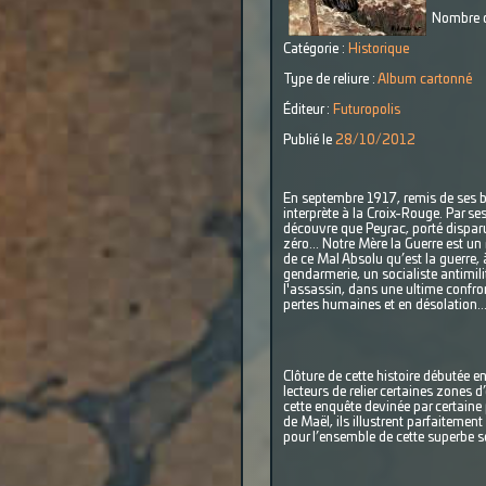
Nombre d
Catégorie :
Historique
Type de reliure :
Album cartonné
Éditeur :
Futuropolis
Publié le
28/10/2012
En septembre 1917, remis de ses bl
interprète à la Croix-Rouge. Par se
découvre que Peyrac, porté disparu 
zéro... Notre Mère la Guerre est un
de ce Mal Absolu qu’est la guerre,
gendarmerie, un socialiste antimili
l'assassin, dans une ultime confro
pertes humaines et en désolation..
Clôture de cette histoire débutée
lecteurs de relier certaines zones
cette enquête devinée par certain
de Maël, ils illustrent parfaitemen
pour l’ensemble de cette superbe sé