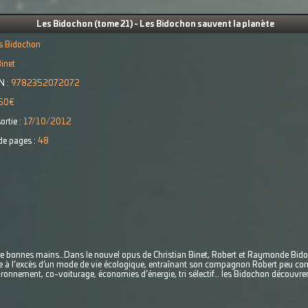
Les Bidochon (tome 21) - Les Bidochon sauvent la planète
s Bidochon
inet
N :
9782352072072
50€
ortie :
17/10/2012
e pages :
48
re de bonnes mains…Dans le nouvel opus de Christian Binet, Robert et Raymonde Bido
à l’excès d’un mode de vie écologique, entraînant son compagnon Robert peu con
ronnement, co-voiturage, économies d’énergie, tri sélectif… les Bidochon découvrent 