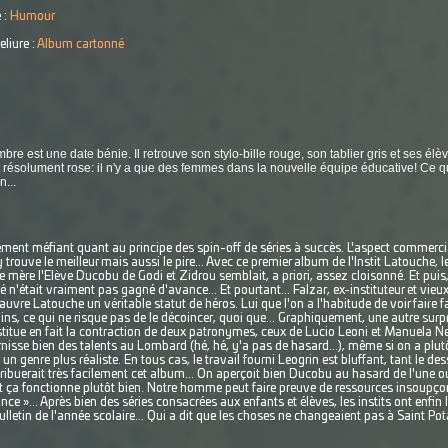
 :
Humour
eliure :
Album cartonné
mbre est une date bénie. Il retrouve son stylo-bille rouge, son tablier gris et ses élè
t résolument rose: il n'y a que des femmes dans la nouvelle équipe éducative! Ce q
...
ement méfiant quant au principe des spin-off de séries à succès. L'aspect commerci
 y trouve le meilleur mais aussi le pire... Avec ce premier album de l'Instit Latouche, 
érie mère l'Elève Ducobu de Godi et Zidrou semblait, a priori, assez cloisonné. Et puis, o
yé n'était vraiment pas gagné d'avance... Et pourtant... Falzar, ex-instituteur et vie
auvre Latouche un véritable statut de héros. Lui que l'on a l'habitude de voir faire fa
ns, ce qui ne risque pas de le décoincer, quoi que... Graphiquement, une autre sur
itue en fait la contraction de deux patronymes, ceux de Lucio Leoni et Manuela Negr
nisse bien des talents au Lombard (hé, hé, y'a pas de hasard...), même si on a plutô
 genre plus réaliste. En tous cas, le travail fourni Leogrin est bluffant, tant le des
tribuerait très facilement cet album... On aperçoit bien Ducobu au hasard de l'une o
 et ça fonctionne plutôt bien. Notre homme peut faire preuve de ressources insoupçon
dance »... Après bien des séries consacrées aux enfants et élèves, les instits ont enfin 
bulletin de l'année scolaire... Qui a dit que les choses ne changeaient pas à Saint Po