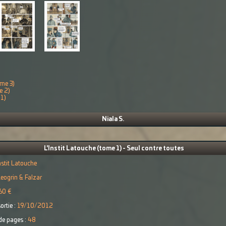
ome 3)
e 2)
 1)
Niala S.
L'Instit Latouche (tome 1) - Seul contre toutes
Instit Latouche
eogrin & Falzar
60 €
ortie :
19/10/2012
e pages :
48